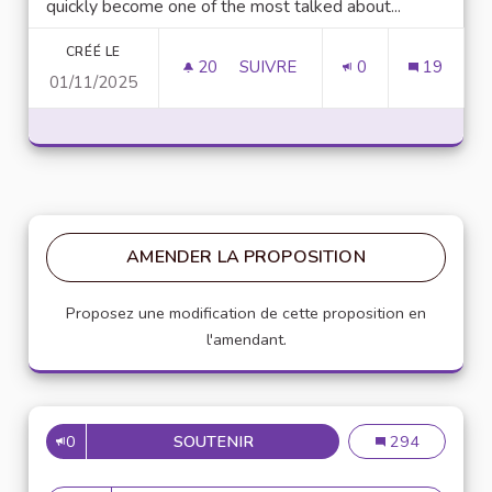
quickly become one of the most talked about...
CRÉÉ LE
20
20 ABONNÉS
SUIVRE
0
19
01/11/2025
UNLOCK SCRIPTING POWER WI
AMENDER LA PROPOSITION
Proposez une modification de cette proposition en
l'amendant.
0
SOUTENIR
MISE EN PLACE DE RÉFÉRENT
Mise en place de
294