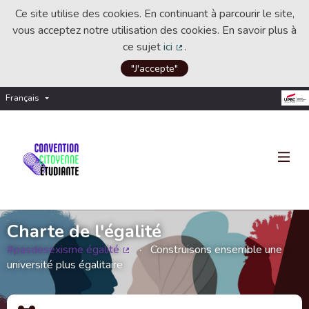
Ce site utilise des cookies. En continuant à parcourir le site,
vous acceptez notre utilisation des cookies. En savoir plus à
ce sujet
ici
.
(Lien externe)
"J'accepte"
Français
Choisir la langue
Choose language
Charte de l'égalité
#pasdesexisme égalité
Construisons ensemble une
(Lien externe)
université plus égalitaire