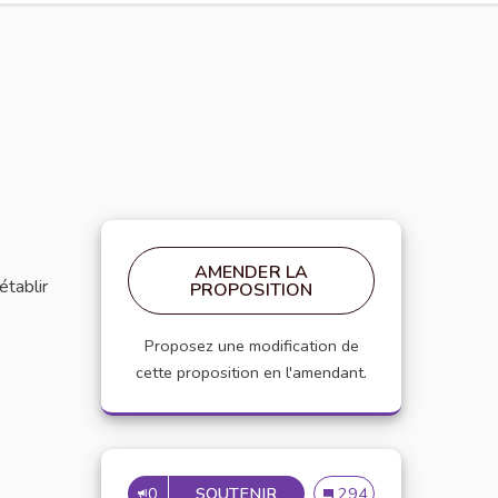
AMENDER LA
établir
PROPOSITION
Proposez une modification de
cette proposition en l'amendant.
0
SOUTENIR
MISE EN PLACE DE RÉFÉRE
Mise en place de référen
294