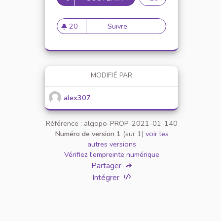
20
Suivre
Mise en place de référents ég
20 abonnés
MODIFIÉ PAR
alex307
Référence : algopo-PROP-2021-01-140
Numéro de version 1
(sur 1)
voir les
autres versions
Vérifiez l'empreinte numérique
Partager
Intégrer