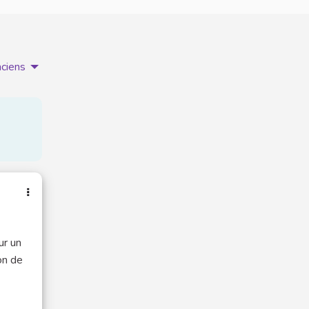
nciens
ur un
on de