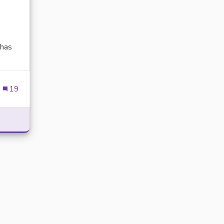
has
ien externe)
19
POWER WITH DELTA EXECUTOR