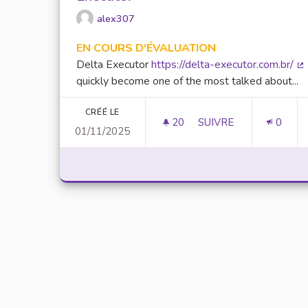
alex307
EN COURS D'ÉVALUATION
Delta Executor
https://delta-executor.com.br/
(L
quickly become one of the most talked about...
CRÉÉ LE
20
20 ABONNÉS
SUIVRE
0
01/11/2025
UNLOCK SCRIPTING 