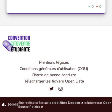
Je suis d'acco
0
Je ne sui
0
Mentions légales
Conditions générales d'utilisation (CGU)
Charte de bonne conduite
Télécharger les fichiers Open Data
Convention citoyenne étudiante de l'
Convention citoyenne étudiante 
Site réalisé grâce au
logiciel libre Decidim
déployé par
Open
(Lien externe)
Source Politics
(Lien externe)