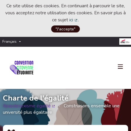
Ce site utilise des cookies. En continuant à parcourir le site,
vous acceptez notre utilisation des cookies. En savoir plus à
ce sujet
ici
.
(Lien externe)
"J'accepte"
Français
Choisir la langue
Choose language
Charte de l'égalité
#pasdesexisme égalité
Construisons ensemble une
(Lien externe)
université plus égalitaire