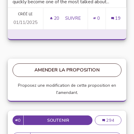
quickly become one of the most talked about...
CRÉÉ LE
20
20 ABONNÉS
SUIVRE
0
19
01/11/2025
UNLOCK SCRIPTING POWER WI
AMENDER LA PROPOSITION
Proposez une modification de cette proposition en
l'amendant.
0
SOUTENIR
MISE EN PLACE DE RÉFÉRENT
Mise en place de
294