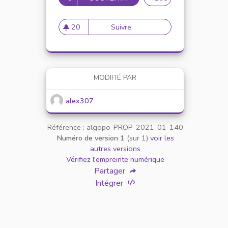
20
Suivre
Mise en place de référents ég
20 abonnés
MODIFIÉ PAR
alex307
Référence : algopo-PROP-2021-01-140
Numéro de version 1
(sur 1)
voir les
autres versions
Vérifiez l'empreinte numérique
Partager
Intégrer