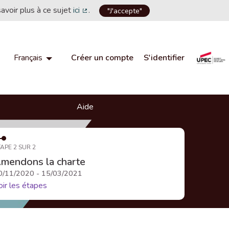
savoir plus à ce sujet
ici
.
"J'accepte"
(Lien externe)
Créer un compte
S'identifier
Français
Choisir la langue
Choose language
Aide
APE 2 SUR 2
mendons la charte
0/11/2020 - 15/03/2021
oir les étapes