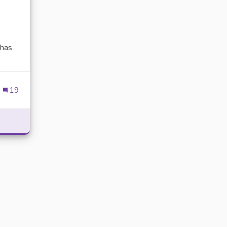
has
ien externe)
19
POWER WITH DELTA EXECUTOR