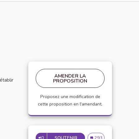
AMENDER LA
établir
PROPOSITION
Proposez une modification de
cette proposition en l'amendant.
0
SOUTENIR
MISE EN PLACE DE RÉFÉRE
Mise en place de référen
293