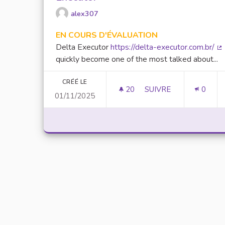
alex307
EN COURS D'ÉVALUATION
Delta Executor
https://delta-executor.com.br/
(L
quickly become one of the most talked about...
CRÉÉ LE
20
20 ABONNÉS
SUIVRE
0
01/11/2025
UNLOCK SCRIPTING 