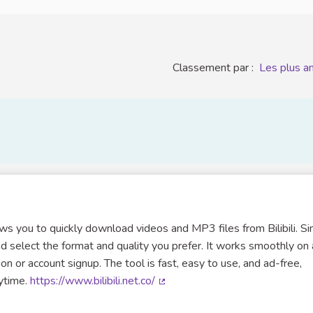
Classement par :
Les plus a
llows you to quickly download videos and MP3 files from Bilibili. S
nd select the format and quality you prefer. It works smoothly on 
on or account signup. The tool is fast, easy to use, and ad-free,
nytime.
https://www.bilibili.net.co/
(Lien externe)