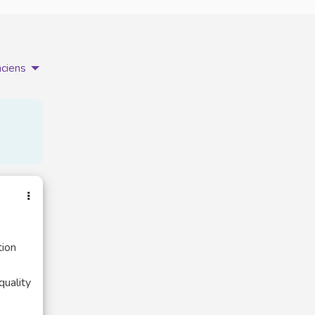
nciens
tion
quality