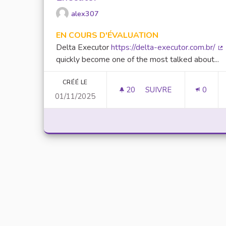
alex307
EN COURS D'ÉVALUATION
Delta Executor
https://delta-executor.com.br/
(L
quickly become one of the most talked about...
CRÉÉ LE
20
20 ABONNÉS
SUIVRE
0
01/11/2025
UNLOCK SCRIPTING 