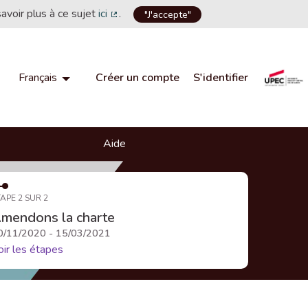
savoir plus à ce sujet
ici
.
"J'accepte"
(Lien externe)
Créer un compte
S'identifier
Français
Choisir la langue
Choose language
Aide
APE 2 SUR 2
mendons la charte
0/11/2020 - 15/03/2021
oir les étapes