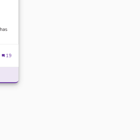
has
ien externe)
19
POWER WITH DELTA EXECUTOR