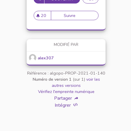
20
Suivre
Mise en place de référents ég
20 abonnés
MODIFIÉ PAR
alex307
Référence : algopo-PROP-2021-01-140
Numéro de version 1
(sur 1)
voir les
autres versions
Vérifiez l'empreinte numérique
Partager
Intégrer