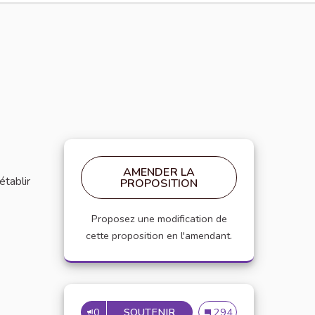
AMENDER LA
établir
PROPOSITION
Proposez une modification de
cette proposition en l'amendant.
0
SOUTENIR
MISE EN PLACE DE RÉFÉRE
Mise en place de référen
294