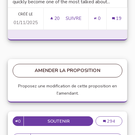
quickly become one of the most talked about...
CRÉÉ LE
20
20 ABONNÉS
SUIVRE
0
19
01/11/2025
UNLOCK SCRIPTING POWER WI
AMENDER LA PROPOSITION
Proposez une modification de cette proposition en
l'amendant.
0
SOUTENIR
MISE EN PLACE DE RÉFÉRENT
Mise en place de
294