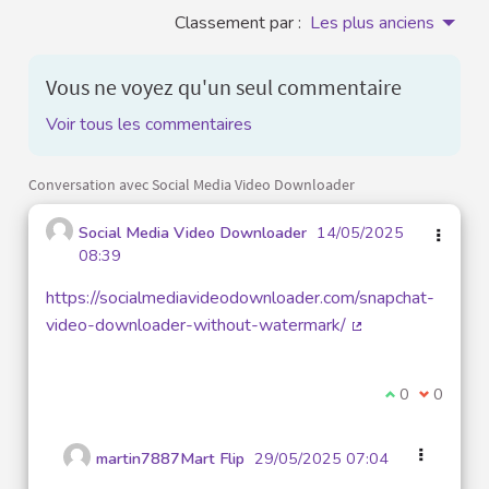
Classement par :
Les plus anciens
Vous ne voyez qu'un seul commentaire
Voir tous les commentaires
Conversation avec Social Media Video Downloader
Social Media Video Downloader
14/05/2025
08:39
https://socialmediavideodownloader.com/snapchat-
video-downloader-without-watermark/
(Lien externe)
Je suis d'acco
0
Je ne sui
0
martin7887Mart Flip
29/05/2025 07:04