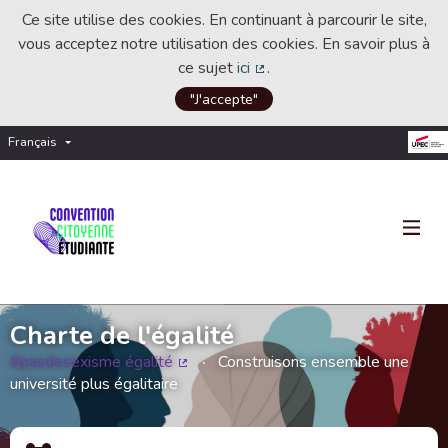
Ce site utilise des cookies. En continuant à parcourir le site,
vous acceptez notre utilisation des cookies. En savoir plus à
ce sujet
ici
.
(Lien externe)
"J'accepte"
Français
Choisir la langue
Choose language
Charte de l'égalité
#pasdesexisme égalité
Construisons ensemble une
(Lien externe)
université plus égalitaire