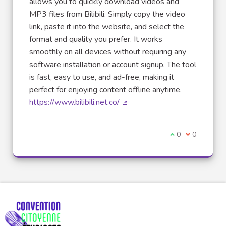
allows you to quickly download videos and
MP3 files from Bilibili. Simply copy the video
link, paste it into the website, and select the
format and quality you prefer. It works
smoothly on all devices without requiring any
software installation or account signup. The tool
is fast, easy to use, and ad-free, making it
perfect for enjoying content offline anytime.
https://www.bilibili.net.co/
(Lien externe)
Je suis d'accord
0
Je ne suis 
0