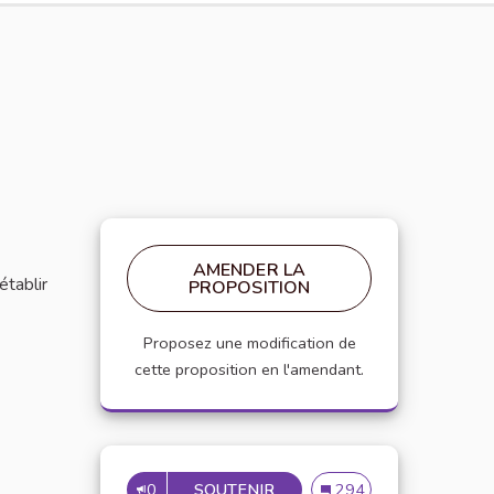
AMENDER LA
établir
PROPOSITION
Proposez une modification de
cette proposition en l'amendant.
0
SOUTENIR
MISE EN PLACE DE RÉFÉRE
Mise en place de référen
294