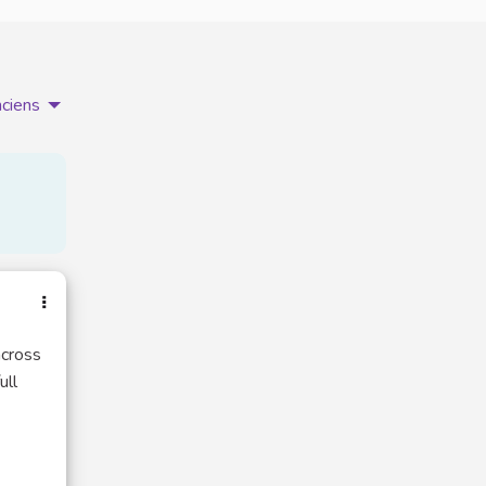
nciens
across
ull