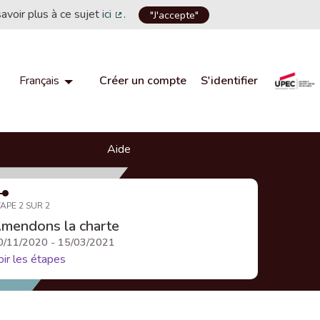
savoir plus à ce sujet
ici
.
"J'accepte"
(Lien externe)
Créer un compte
S'identifier
Français
Choisir la langue
Choose language
Aide
APE 2 SUR 2
mendons la charte
0/11/2020 - 15/03/2021
oir les étapes