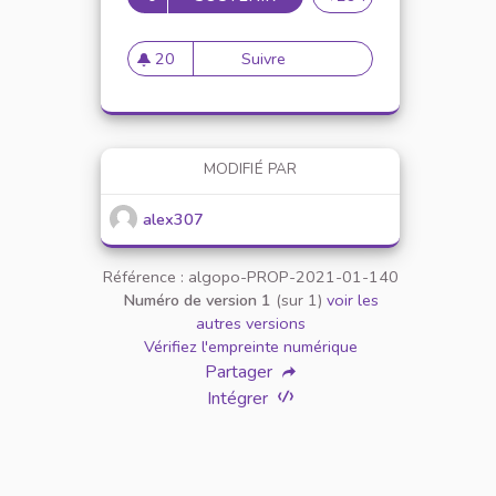
20
Suivre
Mise en place de référents ég
20 abonnés
MODIFIÉ PAR
alex307
Référence : algopo-PROP-2021-01-140
Numéro de version 1
(sur 1)
voir les
autres versions
Vérifiez l'empreinte numérique
Partager
Intégrer