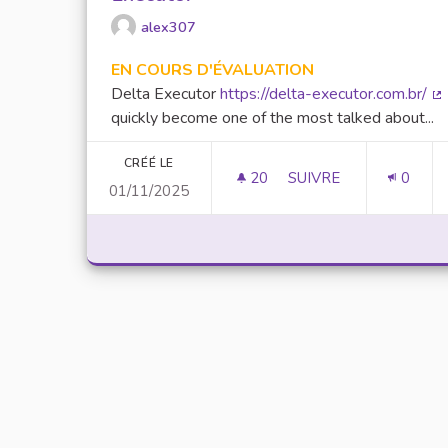
alex307
EN COURS D'ÉVALUATION
Delta Executor
https://delta-executor.com.br/
(L
quickly become one of the most talked about...
CRÉÉ LE
20
20 ABONNÉS
SUIVRE
0
01/11/2025
UNLOCK SCRIPTING 