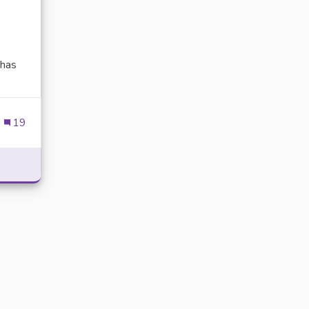
has
ien externe)
19
POWER WITH DELTA EXECUTOR