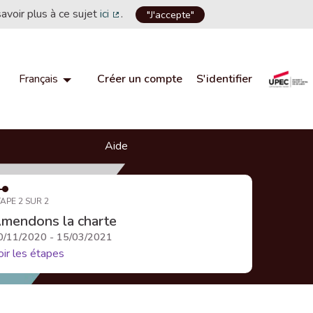
savoir plus à ce sujet
ici
.
"J'accepte"
(Lien externe)
Créer un compte
S'identifier
Français
Choisir la langue
Choose language
Aide
APE 2 SUR 2
mendons la charte
0/11/2020 - 15/03/2021
oir les étapes