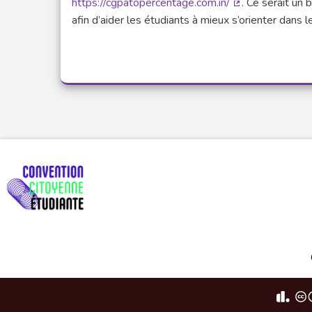
https://cgpatopercentage.com.in/
. Ce serait un 
(Lien externe)
afin d’aider les étudiants à mieux s’orienter dan