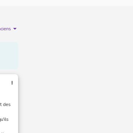
nciens
nt des
u'ils