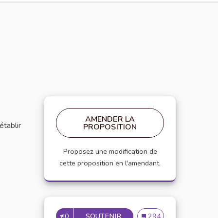
AMENDER LA
établir
PROPOSITION
Proposez une modification de
cette proposition en l'amendant.
0
SOUTENIR
MISE EN PLACE DE RÉFÉRE
Mise en place de référen
294