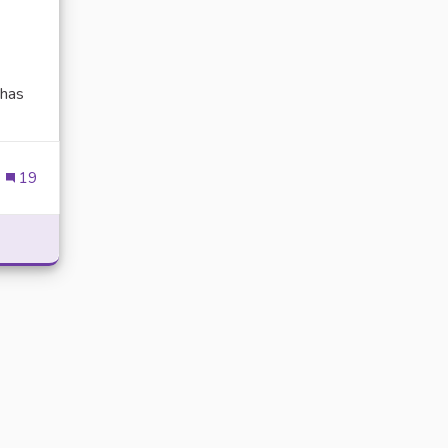
has
ien externe)
19
POWER WITH DELTA EXECUTOR