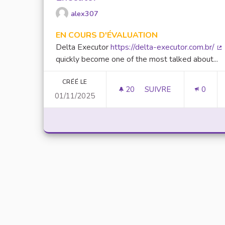
alex307
EN COURS D'ÉVALUATION
Delta Executor
https://delta-executor.com.br/
(L
quickly become one of the most talked about...
CRÉÉ LE
20
20 ABONNÉS
SUIVRE
0
01/11/2025
UNLOCK SCRIPTING 