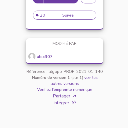
20
Suivre
Mise en place de référents ég
20 abonnés
MODIFIÉ PAR
alex307
Référence : algopo-PROP-2021-01-140
Numéro de version 1
(sur 1)
voir les
autres versions
Vérifiez l'empreinte numérique
Partager
Intégrer