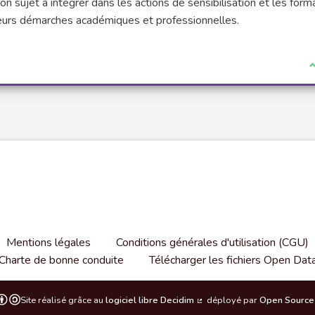
bon sujet à intégrer dans les actions de sensibilisation et les form
s leurs démarches académiques et professionnelles.
J
Mentions légales
Conditions générales d'utilisation (CGU)
Charte de bonne conduite
Télécharger les fichiers Open Dat
Site réalisé grâce au
logiciel libre Decidim
déployé par
Open Source 
(Lien externe)