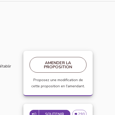
AMENDER LA
établir
PROPOSITION
Proposez une modification de
cette proposition en l'amendant.
0
SOUTENIR
MISE EN PLACE DE RÉFÉRE
Mise en place de référen
293