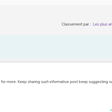
Classement par :
Les plus a
 out for more. Keep sharing such informative post keep suggesting s
J