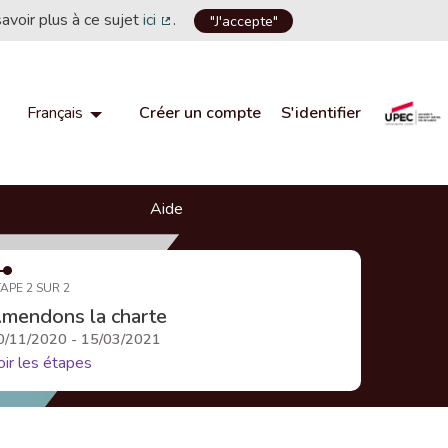
savoir plus à ce sujet
ici
.
"J'accepte"
(Lien externe)
Créer un compte
S'identifier
Français
Choisir la langue
Choose language
Aide
APE 2 SUR 2
mendons la charte
0/11/2020 - 15/03/2021
oir les étapes