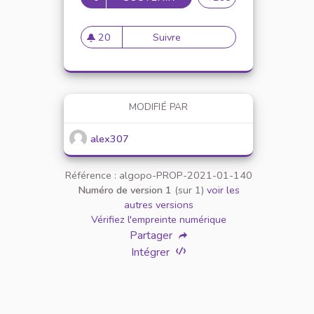
20
Suivre
Mise en place de référents ég
20 abonnés
MODIFIÉ PAR
alex307
Référence : algopo-PROP-2021-01-140
Numéro de version 1
(sur 1)
voir les
autres versions
Vérifiez l'empreinte numérique
Partager
Intégrer