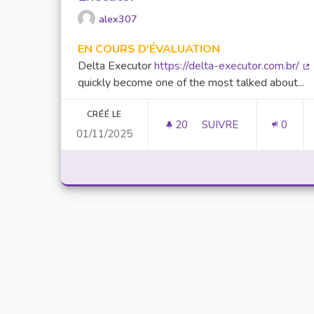
alex307
EN COURS D'ÉVALUATION
Delta Executor
https://delta-executor.com.br/
(L
quickly become one of the most talked about...
CRÉÉ LE
20
20 ABONNÉS
SUIVRE
0
01/11/2025
UNLOCK SCRIPTING 