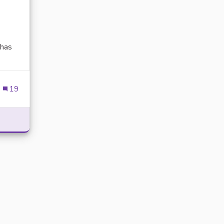
has
ien externe)
19
POWER WITH DELTA EXECUTOR