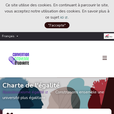
Ce site utilise des cookies. En continuant à parcourir le site,
vous acceptez notre utilisation des cookies. En savoir plus à
ce sujet
ici
.
(Lien externe)
"J'accepte"
Français
Choisir la langue
Choose language
Charte de l'égalité
#pasdesexisme égalité
Construisons ensemble une
(Lien externe)
université plus égalitaire