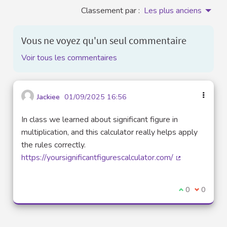
Classement par :
Les plus anciens
Vous ne voyez qu'un seul commentaire
Voir tous les commentaires
Jackiee
01/09/2025 16:56
In class we learned about significant figure in
multiplication, and this calculator really helps apply
the rules correctly.
https://yoursignificantfigurescalculator.com/
(Lien externe)
Je suis d'acco
0
Je ne sui
0