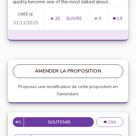
quickly become one of the most talked about...
CRÉÉ LE
20
20 ABONNÉS
SUIVRE
0
19
01/11/2025
UNLOCK SCRIPTING POWER WI
AMENDER LA PROPOSITION
Proposez une modification de cette proposition en
l'amendant.
0
SOUTENIR
MISE EN PLACE DE RÉFÉRENT
Mise en place de
294