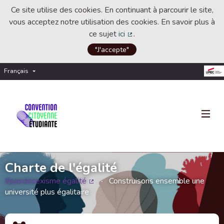
Ce site utilise des cookies. En continuant à parcourir le site,
vous acceptez notre utilisation des cookies. En savoir plus à
ce sujet
ici
.
(Lien externe)
"J'accepte"
Français
Choisir la langue
Choose language
Charte de l'égalité
#pasdesexisme égalité
Construisons ensemble une
(Lien externe)
université plus égalitaire