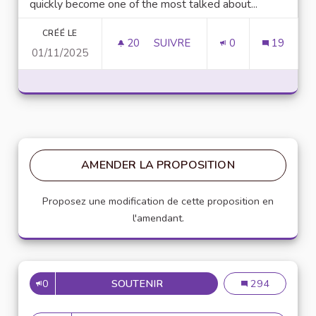
quickly become one of the most talked about...
CRÉÉ LE
20
20 ABONNÉS
SUIVRE
0
19
01/11/2025
UNLOCK SCRIPTING POWER WI
AMENDER LA PROPOSITION
Proposez une modification de cette proposition en
l'amendant.
0
SOUTENIR
MISE EN PLACE DE RÉFÉRENT
Mise en place de
294