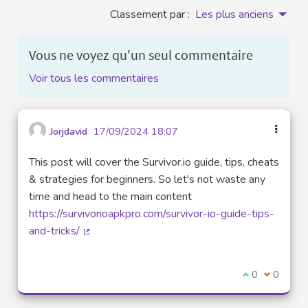
Classement par :
Les plus anciens
Vous ne voyez qu'un seul commentaire
Voir tous les commentaires
Jorjdavid
17/09/2024 18:07
This post will cover the Survivor.io guide, tips, cheats
& strategies for beginners. So let's not waste any
time and head to the main content
https://survivorioapkpro.com/survivor-io-guide-tips-
and-tricks/
(Lien externe)
Je suis d'acco
0
Je ne sui
0