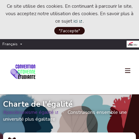
Ce site utilise des cookies. En continuant à parcourir le site,
vous acceptez notre utilisation des cookies. En savoir plus à
ce sujet
ici
.
(Lien externe)
"J'accepte"
Français
Choisir la langue
Choose language
Charte de l'égalité
#pasdesexisme égalité
Construisons ensemble une
(Lien externe)
université plus égalitaire