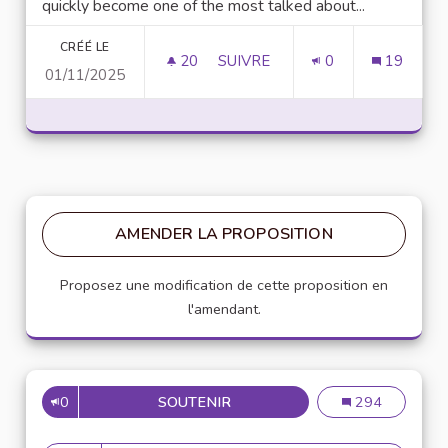
quickly become one of the most talked about...
CRÉÉ LE
20
20 ABONNÉS
SUIVRE
0
19
01/11/2025
UNLOCK SCRIPTING POWER WI
AMENDER LA PROPOSITION
Proposez une modification de cette proposition en
l'amendant.
0
SOUTENIR
MISE EN PLACE DE RÉFÉRENT
Mise en place de
294