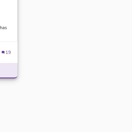
has
ien externe)
19
POWER WITH DELTA EXECUTOR