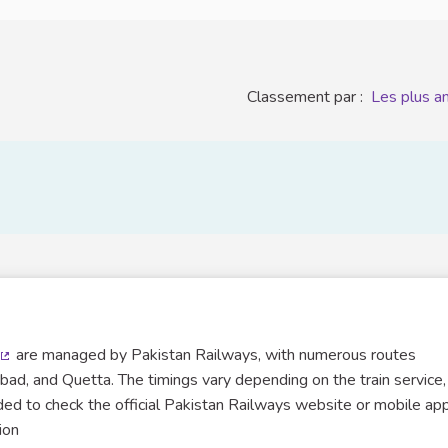
Classement par :
Les plus a
are managed by Pakistan Railways, with numerous routes
(Lien externe)
mabad, and Quetta. The timings vary depending on the train service,
ded to check the official Pakistan Railways website or mobile app
ion