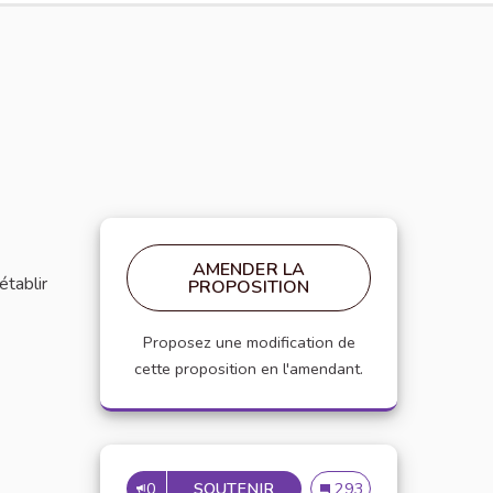
AMENDER LA
établir
PROPOSITION
Proposez une modification de
cette proposition en l'amendant.
0
SOUTENIR
MISE EN PLACE DE RÉFÉRE
Mise en place de référen
293