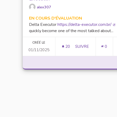
alex307
EN COURS D'ÉVALUATION
Delta Executor
https://delta-executor.com.br/
(L
quickly become one of the most talked about...
CRÉÉ LE
20
20 ABONNÉS
SUIVRE
0
01/11/2025
UNLOCK SCRIPTING 