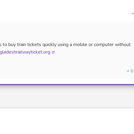
J
 to buy train tickets quickly using a mobile or computer without
ngladeshrailwayticket.org
(Lien externe)
Je 
0