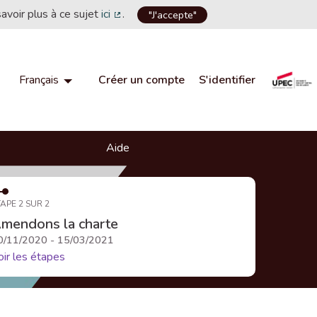
savoir plus à ce sujet
ici
.
"J'accepte"
(Lien externe)
Créer un compte
S'identifier
Français
Choisir la langue
Choose language
Aide
APE 2 SUR 2
mendons la charte
0/11/2020 - 15/03/2021
oir les étapes