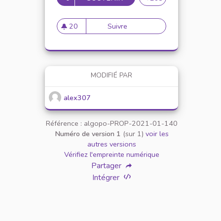
20
Suivre
Mise en place de référents ég
20 abonnés
MODIFIÉ PAR
alex307
Référence : algopo-PROP-2021-01-140
Numéro de version 1
(sur 1)
voir les
autres versions
Vérifiez l'empreinte numérique
Partager
Intégrer