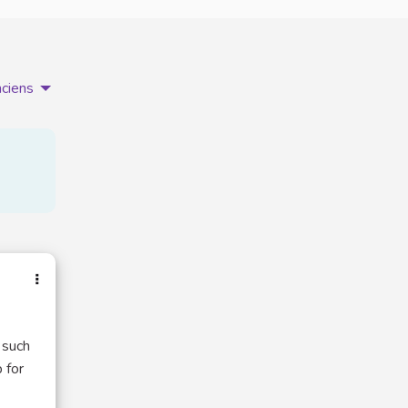
nciens
 such
 for