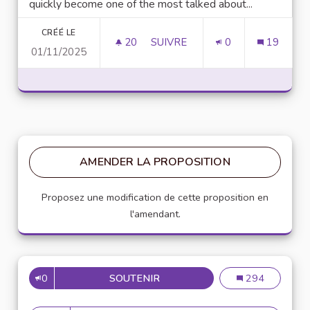
quickly become one of the most talked about...
CRÉÉ LE
20
20 ABONNÉS
SUIVRE
0
19
01/11/2025
UNLOCK SCRIPTING POWER WI
AMENDER LA PROPOSITION
Proposez une modification de cette proposition en
l'amendant.
0
SOUTENIR
MISE EN PLACE DE RÉFÉRENT
Mise en place de
294