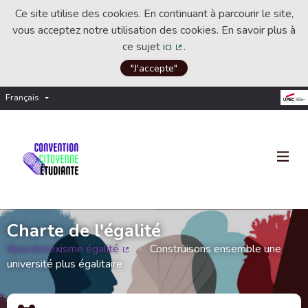
Ce site utilise des cookies. En continuant à parcourir le site,
vous acceptez notre utilisation des cookies. En savoir plus à
ce sujet
ici
.
(Lien externe)
"J'accepte"
Français
Choisir la langue
Choose language
Charte de l'égalité
#pasdesexisme égalité
Construisons ensemble une
(Lien externe)
université plus égalitaire