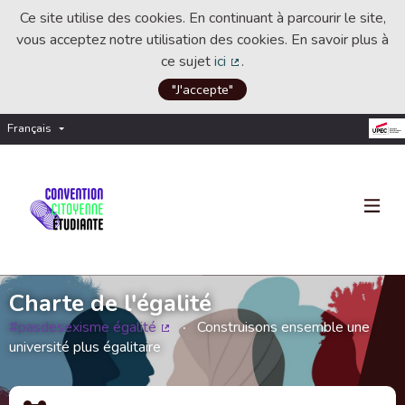
Ce site utilise des cookies. En continuant à parcourir le site,
vous acceptez notre utilisation des cookies. En savoir plus à
ce sujet
ici
.
(Lien externe)
"J'accepte"
Français
Choisir la langue
Choose language
Charte de l'égalité
#pasdesexisme égalité
Construisons ensemble une
(Lien externe)
université plus égalitaire