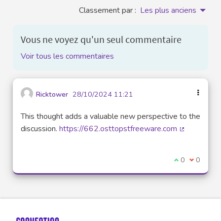
Classement par :
Les plus anciens
Vous ne voyez qu'un seul commentaire
Voir tous les commentaires
Ricktower
28/10/2024 11:21
This thought adds a valuable new perspective to the
discussion.
https://662.osttopstfreeware.com
(Lien extern
Je suis d'acco
0
Je ne sui
0