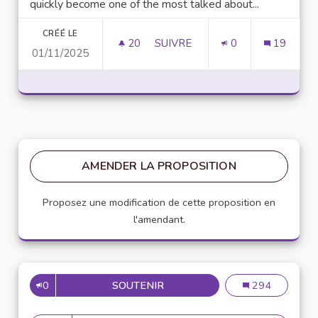
quickly become one of the most talked about...
CRÉÉ LE
20
20 ABONNÉS
SUIVRE
0
19
01/11/2025
UNLOCK SCRIPTING POWER WI
AMENDER LA PROPOSITION
Proposez une modification de cette proposition en
l'amendant.
0
SOUTENIR
MISE EN PLACE DE RÉFÉRENT
Mise en place de
294