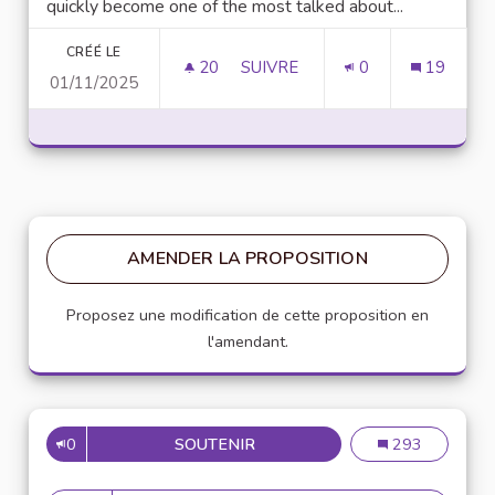
quickly become one of the most talked about...
CRÉÉ LE
20
20 ABONNÉS
SUIVRE
0
19
01/11/2025
UNLOCK SCRIPTING POWER WI
AMENDER LA PROPOSITION
Proposez une modification de cette proposition en
l'amendant.
0
SOUTENIR
MISE EN PLACE DE RÉFÉRENT
Mise en place de
293