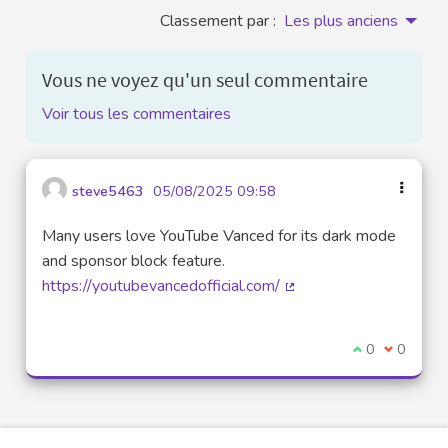
Classement par :
Les plus anciens
Vous ne voyez qu'un seul commentaire
Voir tous les commentaires
steve5463
05/08/2025 09:58
Many users love YouTube Vanced for its dark mode
and sponsor block feature.
https://youtubevancedofficial.com/
(Lien externe)
Je suis d'acco
0
Je ne sui
0