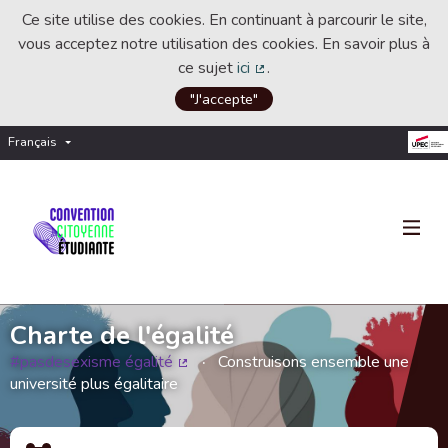
Ce site utilise des cookies. En continuant à parcourir le site,
vous acceptez notre utilisation des cookies. En savoir plus à
ce sujet
ici
.
(Lien externe)
"J'accepte"
Français
Choisir la langue
Choose language
Charte de l'égalité
#pasdesexisme égalité
Construisons ensemble une
(Lien externe)
université plus égalitaire