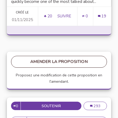
quickly become one of the most talked about...
CRÉÉ LE
20
20 ABONNÉS
SUIVRE
0
19
01/11/2025
UNLOCK SCRIPTING POWER WI
AMENDER LA PROPOSITION
Proposez une modification de cette proposition en
l'amendant.
0
SOUTENIR
MISE EN PLACE DE RÉFÉRENT
Mise en place de
293