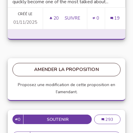
quickly become one of the most talked about...
CRÉÉ LE
20
20 ABONNÉS
SUIVRE
0
19
01/11/2025
UNLOCK SCRIPTING POWER WI
AMENDER LA PROPOSITION
Proposez une modification de cette proposition en
l'amendant.
0
SOUTENIR
MISE EN PLACE DE RÉFÉRENT
Mise en place de
293