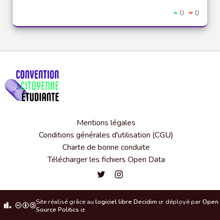
Je suis d'acco
0
Je ne sui
0
Mentions légales
Conditions générales d'utilisation (CGU)
Charte de bonne conduite
Télécharger les fichiers Open Data
Convention citoyenne étudiante de l'
Convention citoyenne étudiante 
Site réalisé grâce au
logiciel libre Decidim
déployé par
Open
(Lien externe)
Source Politics
(Lien externe)