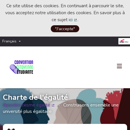
Ce site utilise des cookies. En continuant à parcourir le site,
vous acceptez notre utilisation des cookies. En savoir plus à
ce sujet
ici
.
(Lien externe)
"J'accepte"
Français
Choisir la langue
Choose language
Charte de l'égalité
#pasdesexisme égalité
Construisons ensemble une
(Lien externe)
université plus égalitaire