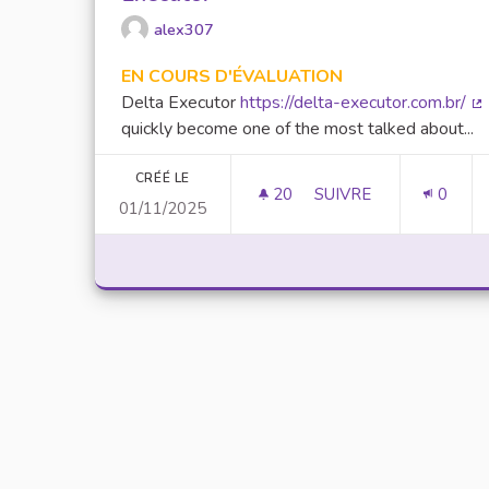
alex307
EN COURS D'ÉVALUATION
Delta Executor
https://delta-executor.com.br/
(L
quickly become one of the most talked about...
CRÉÉ LE
20
20 ABONNÉS
SUIVRE
0
01/11/2025
UNLOCK SCRIPTING 