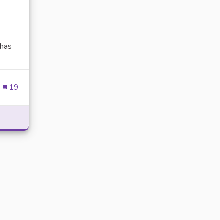
has
ien externe)
19
POWER WITH DELTA EXECUTOR