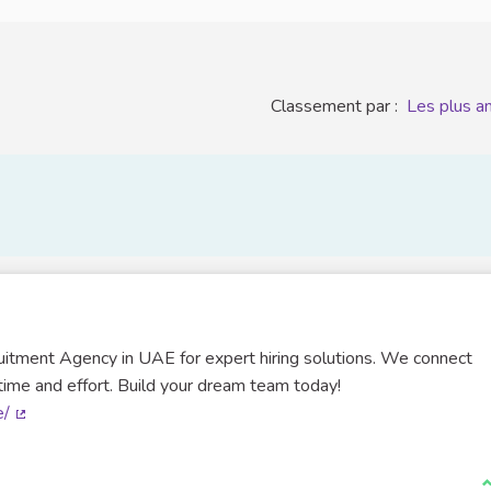
Classement par :
Les plus a
uitment Agency in UAE for expert hiring solutions. We connect
 time and effort. Build your dream team today!
e/
(Lien externe)
J