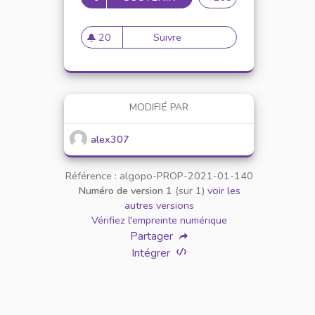
20
Suivre
Mise en place de référents ég
20 abonnés
MODIFIÉ PAR
alex307
Référence : algopo-PROP-2021-01-140
Numéro de version 1
(sur 1)
voir les
autres versions
Vérifiez l'empreinte numérique
Partager
Intégrer