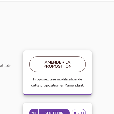
AMENDER LA
établir
PROPOSITION
Proposez une modification de
cette proposition en l'amendant.
0
SOUTENIR
MISE EN PLACE DE RÉFÉRE
Mise en place de référen
293