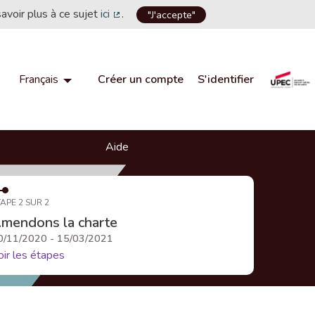
savoir plus à ce sujet
ici
.
"J'accepte"
(Lien externe)
Créer un compte
S'identifier
Français
Choisir la langue
Choose language
Aide
APE 2 SUR 2
mendons la charte
0/11/2020 - 15/03/2021
oir les étapes