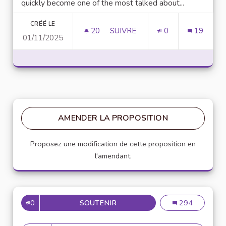
quickly become one of the most talked about...
CRÉÉ LE
20
20 ABONNÉS
SUIVRE
0
19
01/11/2025
UNLOCK SCRIPTING POWER WI
AMENDER LA PROPOSITION
Proposez une modification de cette proposition en
l'amendant.
0
SOUTENIR
MISE EN PLACE DE RÉFÉRENT
Mise en place de
294