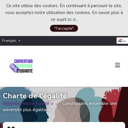
Ce site utilise des cookies. En continuant à parcourir le site,
vous acceptez notre utilisation des cookies. En savoir plus à
ce sujet
ici
.
(Lien externe)
"J'accepte"
Français
Choisir la langue
Choose language
Charte de l'égalité
#pasdesexisme égalité
Construisons ensemble une
(Lien externe)
université plus égalitaire