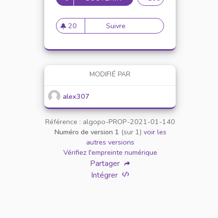
20
Suivre
Mise en place de référents ég
20 abonnés
MODIFIÉ PAR
alex307
Référence : algopo-PROP-2021-01-140
Numéro de version 1
(sur 1)
voir les
autres versions
Vérifiez l'empreinte numérique
Partager
Intégrer