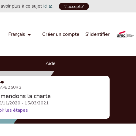
savoir plus à ce sujet
ici
.
"J'accepte"
(Lien externe)
Créer un compte
S'identifier
Français
Choisir la langue
Choose language
Aide
APE 2 SUR 2
mendons la charte
0/11/2020 - 15/03/2021
oir les étapes