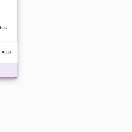
has
ien externe)
19
POWER WITH DELTA EXECUTOR