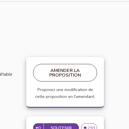
AMENDER LA
établir
PROPOSITION
Proposez une modification de
cette proposition en l'amendant.
0
SOUTENIR
MISE EN PLACE DE RÉFÉRE
Mise en place de référen
293