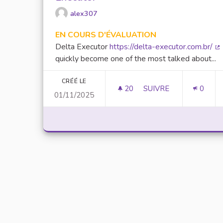
alex307
EN COURS D'ÉVALUATION
Delta Executor
https://delta-executor.com.br/
(L
quickly become one of the most talked about...
CRÉÉ LE
20
20 ABONNÉS
SUIVRE
0
01/11/2025
UNLOCK SCRIPTING 