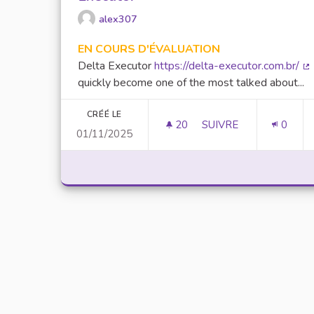
alex307
EN COURS D'ÉVALUATION
Delta Executor
https://delta-executor.com.br/
(L
quickly become one of the most talked about...
CRÉÉ LE
20
20 ABONNÉS
SUIVRE
0
01/11/2025
UNLOCK SCRIPTING 