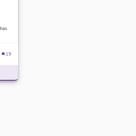
has
ien externe)
19
POWER WITH DELTA EXECUTOR