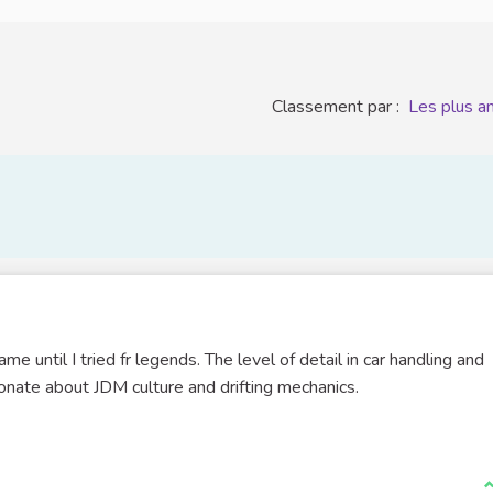
Classement par :
Les plus a
e until I tried fr legends. The level of detail in car handling and
sionate about JDM culture and drifting mechanics.
J