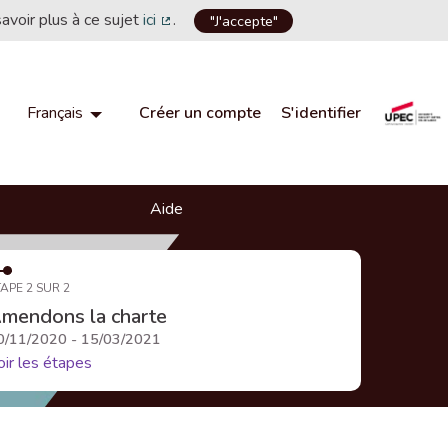
savoir plus à ce sujet
ici
.
"J'accepte"
(Lien externe)
Créer un compte
S'identifier
Français
Choisir la langue
Choose language
Aide
APE 2 SUR 2
mendons la charte
0/11/2020 - 15/03/2021
oir les étapes