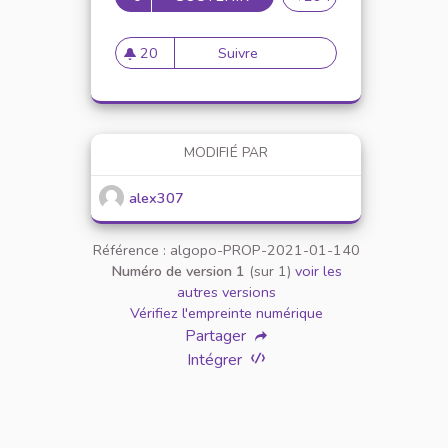
20
Suivre
Mise en place de référents ég
20 abonnés
MODIFIÉ PAR
alex307
Référence : algopo-PROP-2021-01-140
Numéro de version 1
(sur 1)
voir les
autres versions
Vérifiez l'empreinte numérique
Partager
Intégrer