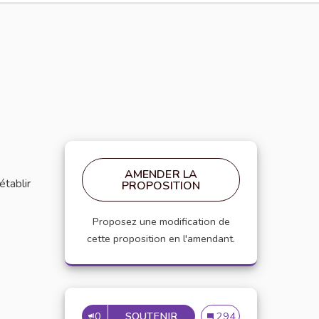
AMENDER LA
établir
PROPOSITION
Proposez une modification de
cette proposition en l'amendant.
0
SOUTENIR
MISE EN PLACE DE RÉFÉRE
Mise en place de référen
294