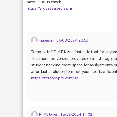
sassa status check
https://srdsassa.org.za/
(Lien externe)
mubashir
06/08/2024 20:53
Terabox MOD APK is a fantastic tool for anyone
This modified version provides extra storage, f
student needing more space for assignments or
affordable solution to meet your needs efficien
https://teraboxpro.com/
(Lien externe)
Philll Jones
15/12/2024 14:02