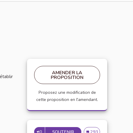
AMENDER LA
établir
PROPOSITION
Proposez une modification de
cette proposition en l'amendant.
0
SOUTENIR
MISE EN PLACE DE RÉFÉRE
Mise en place de référen
293