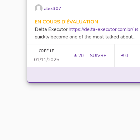
alex307
EN COURS D'ÉVALUATION
Delta Executor
https://delta-executor.com.br/
(L
quickly become one of the most talked about...
CRÉÉ LE
20
20 ABONNÉS
SUIVRE
0
01/11/2025
UNLOCK SCRIPTING 