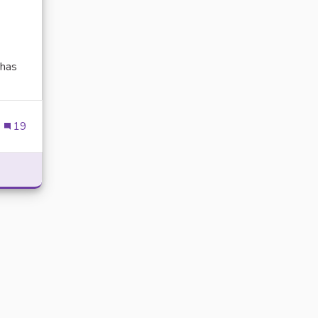
has
ien externe)
19
POWER WITH DELTA EXECUTOR