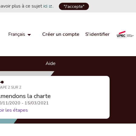
savoir plus à ce sujet
ici
.
"J'accepte"
(Lien externe)
Créer un compte
S'identifier
Français
Choisir la langue
Choose language
Aide
APE 2 SUR 2
mendons la charte
0/11/2020 - 15/03/2021
oir les étapes