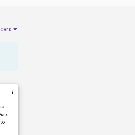
nciens
as
Quite
 to