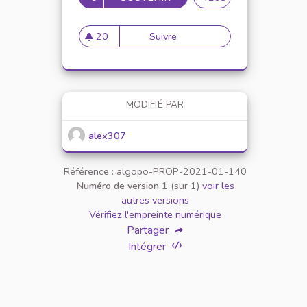
20
Suivre
Mise en place de référents ég
20 abonnés
MODIFIÉ PAR
alex307
Référence : algopo-PROP-2021-01-140
Numéro de version 1
(sur 1)
voir les
autres versions
Vérifiez l'empreinte numérique
Partager
Intégrer