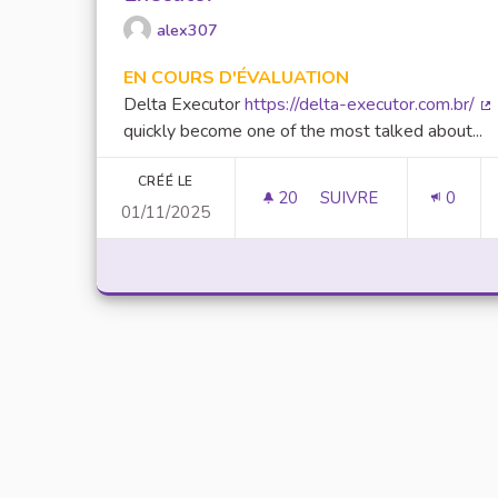
alex307
EN COURS D'ÉVALUATION
Delta Executor
https://delta-executor.com.br/
(L
quickly become one of the most talked about...
CRÉÉ LE
20
20 ABONNÉS
SUIVRE
0
01/11/2025
UNLOCK SCRIPTING 