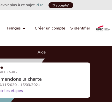
savoir plus à ce sujet
ici
.
"J'accepte"
(Lien externe)
Créer un compte
S'identifier
Français
Choisir la langue
Choose language
Aide
APE 2 SUR 2
mendons la charte
0/11/2020 - 15/03/2021
oir les étapes