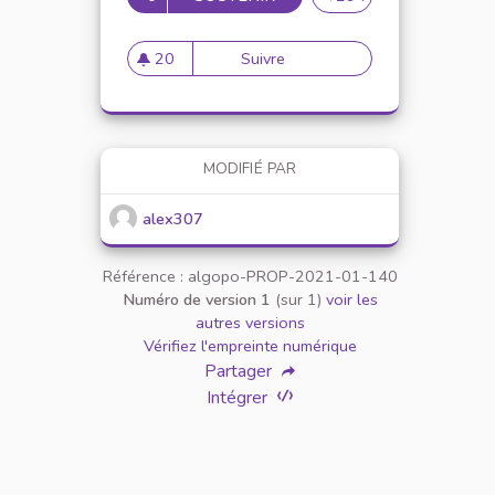
20
Suivre
Mise en place de référents ég
20 abonnés
MODIFIÉ PAR
alex307
Référence : algopo-PROP-2021-01-140
Numéro de version 1
(sur 1)
voir les
autres versions
Vérifiez l'empreinte numérique
Partager
Intégrer