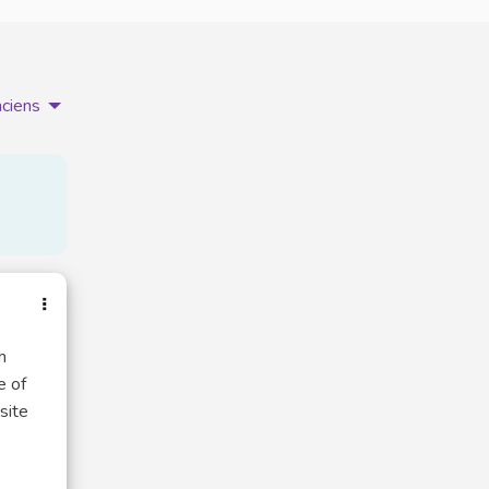
nciens
h
e of
site