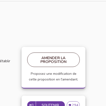
AMENDER LA
établir
PROPOSITION
Proposez une modification de
cette proposition en l'amendant.
0
SOUTENIR
MISE EN PLACE DE RÉFÉRE
Mise en place de référen
294