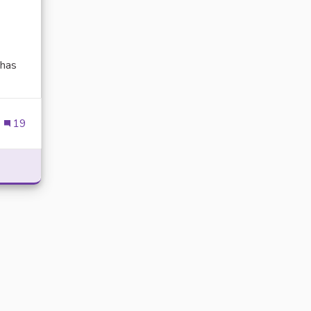
has
ien externe)
19
POWER WITH DELTA EXECUTOR