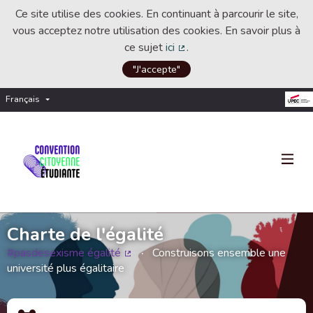
Ce site utilise des cookies. En continuant à parcourir le site,
vous acceptez notre utilisation des cookies. En savoir plus à
ce sujet
ici
.
(Lien externe)
"J'accepte"
Français
Choisir la langue
Choose language
Charte de l'égalité
#pasdesexisme égalité
Construisons ensemble une
(Lien externe)
université plus égalitaire