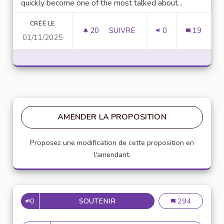
quickly become one of the most talked about...
CRÉÉ LE
20
20 ABONNÉS
SUIVRE
0
19
01/11/2025
UNLOCK SCRIPTING POWER WI
AMENDER LA PROPOSITION
Proposez une modification de cette proposition en
l'amendant.
0
SOUTENIR
MISE EN PLACE DE RÉFÉRENT
Mise en place de
294