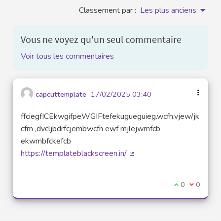
Classement par :
Les plus anciens
Vous ne voyez qu'un seul commentaire
Voir tous les commentaires
capcuttemplate
17/02/2025 03:40
ffciegfICEkwgifpeWGIFtefekugueguieg.wcfh.vjew/jk
cfm ,dvcljbdrfcjembwcfn ewf mjlejwmfcb
ekwmbfckefcb
https://templateblackscreen.in/
(Lien externe)
Je suis d'acco
0
Je ne sui
0