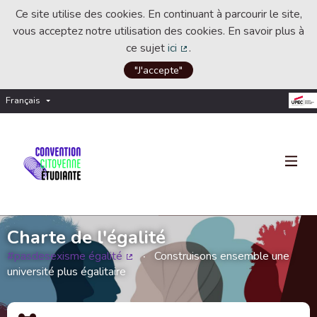
Ce site utilise des cookies. En continuant à parcourir le site,
vous acceptez notre utilisation des cookies. En savoir plus à
ce sujet
ici
.
(Lien externe)
"J'accepte"
Français
Choisir la langue
Choose language
Charte de l'égalité
#pasdesexisme égalité
Construisons ensemble une
(Lien externe)
université plus égalitaire