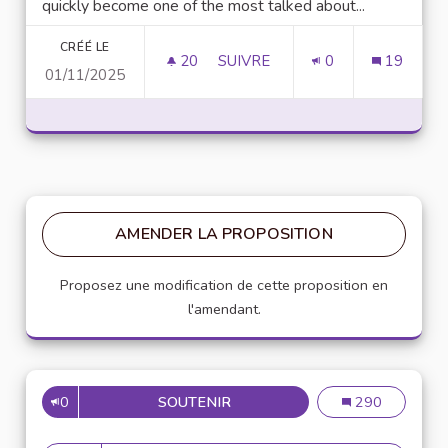
quickly become one of the most talked about...
CRÉÉ LE
20
20 ABONNÉS
SUIVRE
0
19
01/11/2025
UNLOCK SCRIPTING POWER WI
AMENDER LA PROPOSITION
Proposez une modification de cette proposition en
l'amendant.
0
SOUTENIR
MISE EN PLACE DE RÉFÉRENT
Mise en place de
290