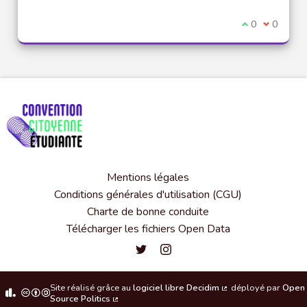
Je suis d'acco
0
Je ne sui
0
Mentions légales
Conditions générales d'utilisation (CGU)
Charte de bonne conduite
Télécharger les fichiers Open Data
Convention citoyenne étudiante de l'
Convention citoyenne étudiante 
Site réalisé grâce au
logiciel libre Decidim
déployé par
Open
(Lien externe)
Source Politics