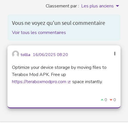
Classement par :
Les plus anciens
Vous ne voyez qu'un seul commentaire
Voir tous les commentaires
tollla
16/06/2025 08:20
Optimize your device storage by moving files to
Terabox Mod APK. Free up
https://teraboxmodpro.com
space instantly.
(Lien externe)
Je suis d'acco
0
Je ne sui
0