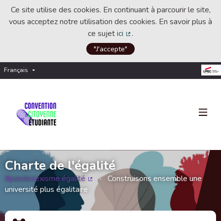
Ce site utilise des cookies. En continuant à parcourir le site,
vous acceptez notre utilisation des cookies. En savoir plus à
ce sujet
ici
.
(Lien externe)
"J'accepte"
Français
Choisir la langue
Choose language
Charte de l'égalité
#pasdesexisme égalité
Construisons ensemble une
(Lien externe)
université plus égalitaire