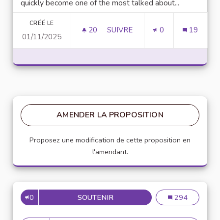
quickly become one of the most talked about...
CRÉÉ LE
20
20 ABONNÉS
SUIVRE
0
19
01/11/2025
UNLOCK SCRIPTING POWER WI
AMENDER LA PROPOSITION
Proposez une modification de cette proposition en
l'amendant.
0
SOUTENIR
MISE EN PLACE DE RÉFÉRENT
Mise en place de
294