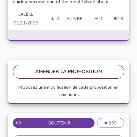
quickly become one of the most talked about...
CRÉÉ LE
20
20 ABONNÉS
SUIVRE
0
19
01/11/2025
UNLOCK SCRIPTING POWER WI
AMENDER LA PROPOSITION
Proposez une modification de cette proposition en
l'amendant.
0
SOUTENIR
MISE EN PLACE DE RÉFÉRENT
Mise en place de
293