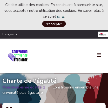
Ce site utilise des cookies. En continuant à parcourir le site,
vous acceptez notre utilisation des cookies. En savoir plus à
ce sujet
ici
.
(Lien externe)
"J'accepte"
Français
Choisir la langue
Choose language
Charte de l'égalité
#pasdesexisme égalité
Construisons ensemble une
(Lien externe)
université plus égalitaire