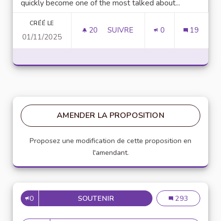
quickly become one of the most talked about...
CRÉÉ LE
20
20 ABONNÉS
SUIVRE
0
19
01/11/2025
UNLOCK SCRIPTING POWER WI
AMENDER LA PROPOSITION
Proposez une modification de cette proposition en
l'amendant.
0
SOUTENIR
MISE EN PLACE DE RÉFÉRENT
Mise en place de
293