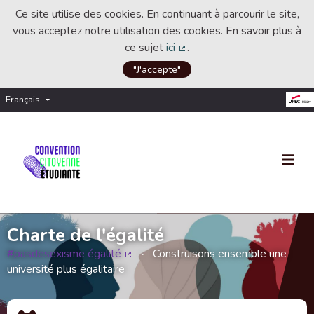
Ce site utilise des cookies. En continuant à parcourir le site,
vous acceptez notre utilisation des cookies. En savoir plus à
ce sujet
ici
.
(Lien externe)
"J'accepte"
Français
Choisir la langue
Choose language
Charte de l'égalité
#pasdesexisme égalité
Construisons ensemble une
(Lien externe)
université plus égalitaire