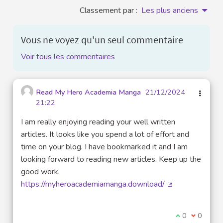
Classement par :
Les plus anciens
Vous ne voyez qu'un seul commentaire
Voir tous les commentaires
Read My Hero Academia Manga
21/12/2024
21:22
I am really enjoying reading your well written
articles. It looks like you spend a lot of effort and
time on your blog. I have bookmarked it and I am
looking forward to reading new articles. Keep up the
good work.
https://myheroacademiamanga.download/
(Lien externe)
Je suis d'acco
0
Je ne sui
0