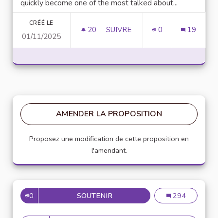
quickly become one of the most talked about...
CRÉÉ LE
20
20 ABONNÉS
SUIVRE
0
19
01/11/2025
UNLOCK SCRIPTING POWER WI
AMENDER LA PROPOSITION
Proposez une modification de cette proposition en
l'amendant.
0
SOUTENIR
MISE EN PLACE DE RÉFÉRENT
Mise en place de
294