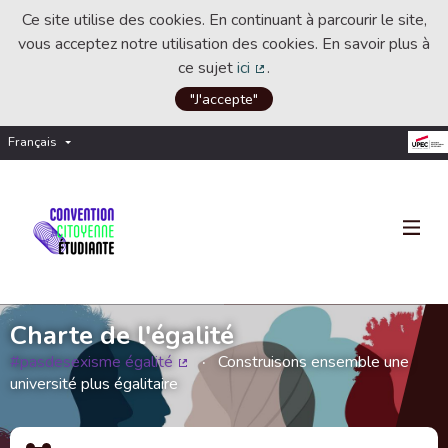
Ce site utilise des cookies. En continuant à parcourir le site,
vous acceptez notre utilisation des cookies. En savoir plus à
ce sujet
ici
.
(Lien externe)
"J'accepte"
Français
Choisir la langue
Choose language
Charte de l'égalité
#pasdesexisme égalité
Construisons ensemble une
(Lien externe)
université plus égalitaire