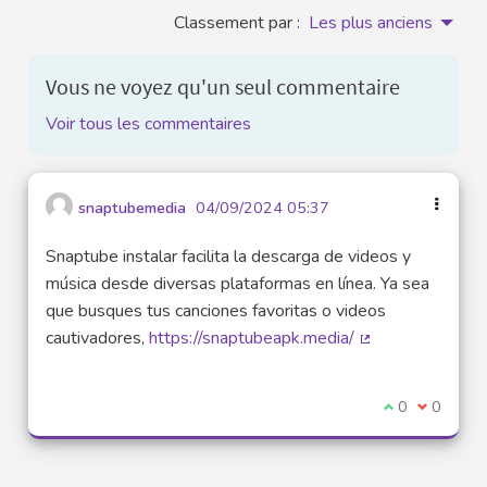
Classement par :
Les plus anciens
Vous ne voyez qu'un seul commentaire
Voir tous les commentaires
snaptubemedia
04/09/2024 05:37
Snaptube instalar facilita la descarga de videos y
música desde diversas plataformas en línea. Ya sea
que busques tus canciones favoritas o videos
cautivadores,
https://snaptubeapk.media/
(Lien externe)
Je suis d'acco
0
Je ne sui
0