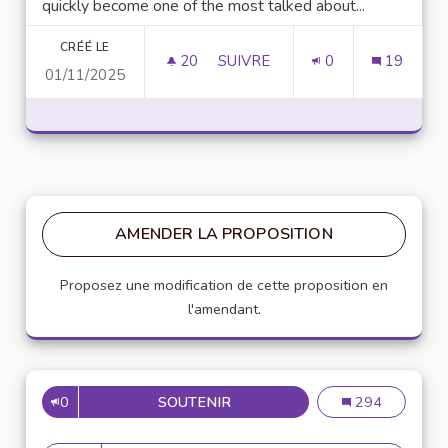
quickly become one of the most talked about...
CRÉÉ LE
20
20 ABONNÉS
SUIVRE
0
19
01/11/2025
UNLOCK SCRIPTING POWER WI
AMENDER LA PROPOSITION
Proposez une modification de cette proposition en
l'amendant.
0
SOUTENIR
MISE EN PLACE DE RÉFÉRENT
Mise en place de
294