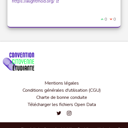
https://alightmod.org/
(Lien externe)
Je suis d'acco
0
Je ne sui
0
Mentions légales
Conditions générales d'utilisation (CGU)
Charte de bonne conduite
Télécharger les fichiers Open Data
Convention citoyenne étudiante de l'
Convention citoyenne étudiante 