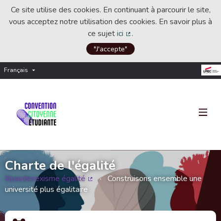
Ce site utilise des cookies. En continuant à parcourir le site,
vous acceptez notre utilisation des cookies. En savoir plus à
ce sujet
ici
.
(Lien externe)
"J'accepte"
Français
Choisir la langue
Choose language
Charte de l'égalité
#pasdesexisme égalité
Construisons ensemble une
(Lien externe)
université plus égalitaire