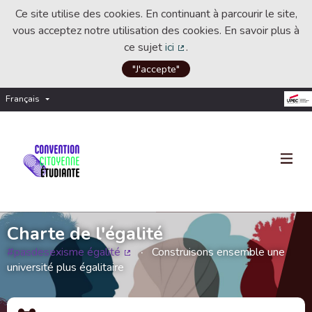
Ce site utilise des cookies. En continuant à parcourir le site,
vous acceptez notre utilisation des cookies. En savoir plus à
ce sujet
ici
.
(Lien externe)
"J'accepte"
Français
Choisir la langue
Choose language
Charte de l'égalité
#pasdesexisme égalité
Construisons ensemble une
(Lien externe)
université plus égalitaire