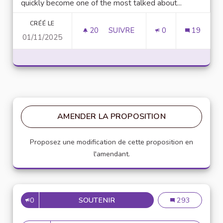
quickly become one of the most talked about...
CRÉÉ LE
20
20 ABONNÉS
SUIVRE
0
19
01/11/2025
UNLOCK SCRIPTING POWER WI
AMENDER LA PROPOSITION
Proposez une modification de cette proposition en
l'amendant.
0
SOUTENIR
MISE EN PLACE DE RÉFÉRENT
Mise en place de
293