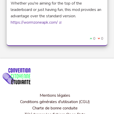
Whether you're aiming for the top of the
leaderboard or just having fun, this mod provides an
advantage over the standard version.
https://wormzoneapk.com/
(Lien externe)
Je suis d'acco
0
Je ne sui
0
Mentions légales
Conditions générales d'utilisation (CGU)
Charte de bonne conduite