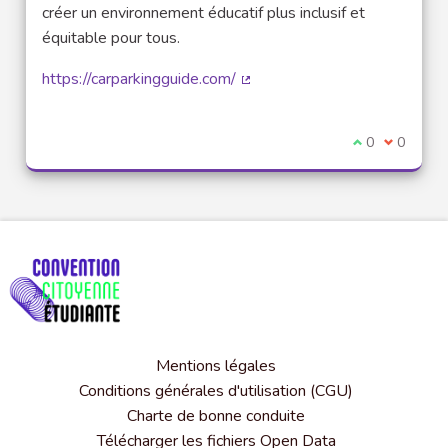
créer un environnement éducatif plus inclusif et
équitable pour tous.
https://carparkingguide.com/
(Lien externe)
Je suis d'acco
0
Je ne sui
0
Mentions légales
Conditions générales d'utilisation (CGU)
Charte de bonne conduite
Télécharger les fichiers Open Data