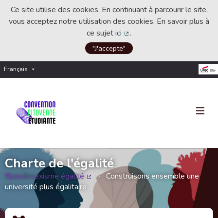
Ce site utilise des cookies. En continuant à parcourir le site,
vous acceptez notre utilisation des cookies. En savoir plus à
ce sujet
ici
.
(Lien externe)
"J'accepte"
Français
Choisir la langue
Choose language
Charte de l'égalité
#pasdesexisme égalité
Construisons ensemble une
(Lien externe)
université plus égalitaire