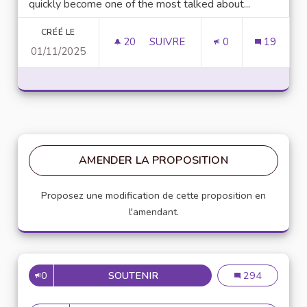
quickly become one of the most talked about...
CRÉÉ LE
20
20 ABONNÉS
SUIVRE
0
19
01/11/2025
UNLOCK SCRIPTING POWER WI
AMENDER LA PROPOSITION
Proposez une modification de cette proposition en
l'amendant.
0
SOUTENIR
MISE EN PLACE DE RÉFÉRENT
Mise en place de
294