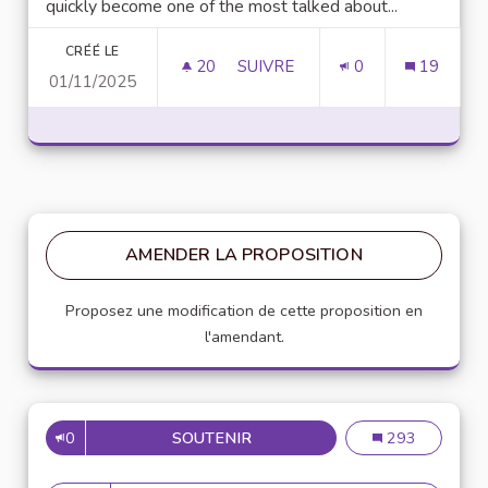
quickly become one of the most talked about...
CRÉÉ LE
20
20 ABONNÉS
SUIVRE
0
19
01/11/2025
UNLOCK SCRIPTING POWER WI
AMENDER LA PROPOSITION
Proposez une modification de cette proposition en
l'amendant.
0
SOUTENIR
MISE EN PLACE DE RÉFÉRENT
Mise en place de
293