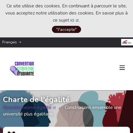
Ce site utilise des cookies. En continuant à parcourir le site,
vous acceptez notre utilisation des cookies. En savoir plus à
ce sujet
ici
.
(Lien externe)
"J'accepte"
Français
Choisir la langue
Choose language
Charte de l'égalité
#pasdesexisme égalité
Construisons ensemble une
(Lien externe)
université plus égalitaire