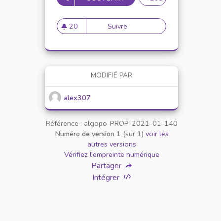
20
Suivre
Mise en place de référents ég
20 abonnés
MODIFIÉ PAR
alex307
Référence : algopo-PROP-2021-01-140
Numéro de version 1
(sur 1)
voir les
autres versions
Vérifiez l'empreinte numérique
Partager
Intégrer