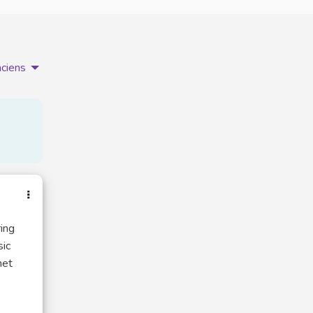
nciens
ing
sic
net