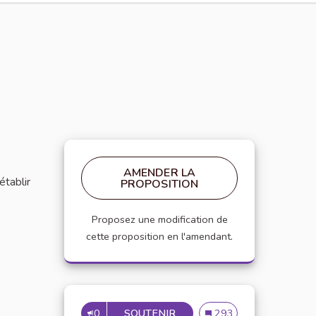
AMENDER LA
établir
PROPOSITION
Proposez une modification de
cette proposition en l'amendant.
0
SOUTENIR
MISE EN PLACE DE RÉFÉRE
Mise en place de référen
293