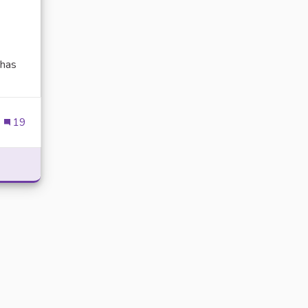
has
ien externe)
19
POWER WITH DELTA EXECUTOR