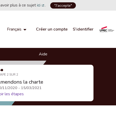
savoir plus à ce sujet
ici
.
"J'accepte"
(Lien externe)
Créer un compte
S'identifier
Français
Choisir la langue
Choose language
Aide
APE 2 SUR 2
mendons la charte
0/11/2020 - 15/03/2021
oir les étapes