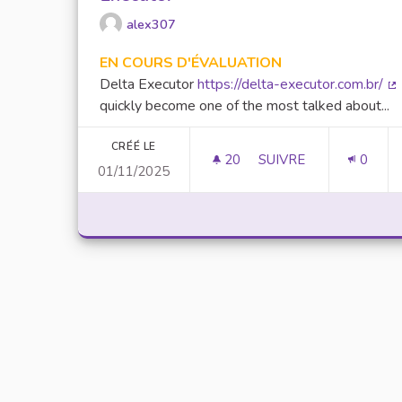
alex307
EN COURS D'ÉVALUATION
Delta Executor
https://delta-executor.com.br/
(L
quickly become one of the most talked about...
CRÉÉ LE
20
20 ABONNÉS
SUIVRE
0
01/11/2025
UNLOCK SCRIPTING 