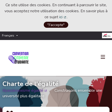
Ce site utilise des cookies. En continuant à parcourir le site,
vous acceptez notre utilisation des cookies. En savoir plus à
ce sujet
ici
.
(Lien externe)
"J'accepte"
Français
Choisir la langue
Choose language
Charte de l'égalité
#pasdesexisme égalité
Construisons ensemble une
(Lien externe)
université plus égalitaire