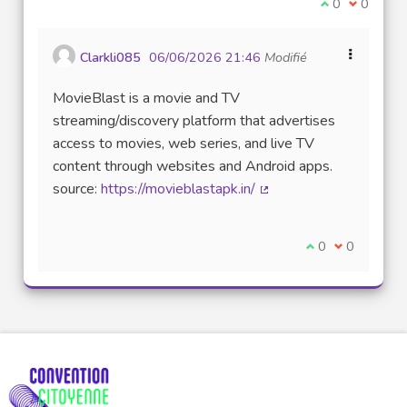
Je suis d'acco
0
Je ne sui
0
Clarkli085
06/06/2026 21:46
Modifié
MovieBlast is a movie and TV
streaming/discovery platform that advertises
access to movies, web series, and live TV
content through websites and Android apps.
source:
https://movieblastapk.in/
(Lien externe)
Je suis d'accord
0
Je ne suis 
0