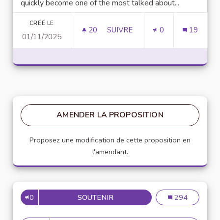
quickly become one of the most talked about...
CRÉÉ LE
20
20 ABONNÉS
SUIVRE
0
19
01/11/2025
UNLOCK SCRIPTING POWER WI
AMENDER LA PROPOSITION
Proposez une modification de cette proposition en
l'amendant.
0
SOUTENIR
MISE EN PLACE DE RÉFÉRENT
Mise en place de
294