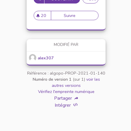
20
Suivre
Mise en place de référents ég
20 abonnés
MODIFIÉ PAR
alex307
Référence : algopo-PROP-2021-01-140
Numéro de version 1
(sur 1)
voir les
autres versions
Vérifiez l'empreinte numérique
Partager
Intégrer