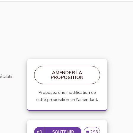
AMENDER LA
établir
PROPOSITION
Proposez une modification de
cette proposition en l'amendant.
0
SOUTENIR
MISE EN PLACE DE RÉFÉRE
Mise en place de référen
293