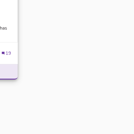
has
ien externe)
19
POWER WITH DELTA EXECUTOR