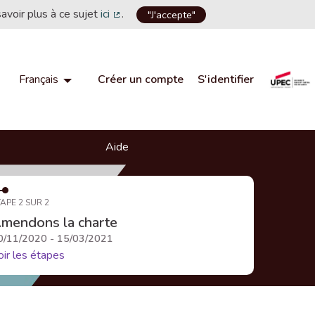
savoir plus à ce sujet
ici
.
"J'accepte"
(Lien externe)
Créer un compte
S'identifier
Français
Choisir la langue
Choose language
Aide
APE 2 SUR 2
mendons la charte
0/11/2020 - 15/03/2021
oir les étapes