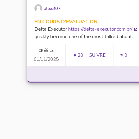
alex307
EN COURS D'ÉVALUATION
Delta Executor
https://delta-executor.com.br/
(L
quickly become one of the most talked about...
CRÉÉ LE
20
20 ABONNÉS
SUIVRE
0
01/11/2025
UNLOCK SCRIPTING 