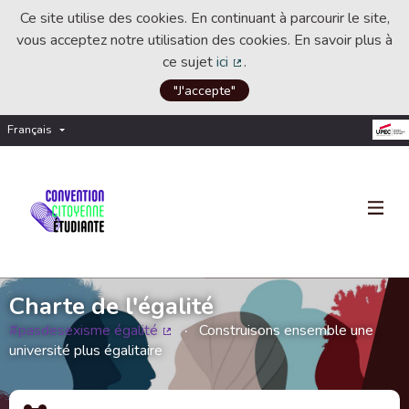
Ce site utilise des cookies. En continuant à parcourir le site,
vous acceptez notre utilisation des cookies. En savoir plus à
ce sujet
ici
.
(Lien externe)
"J'accepte"
Français
Choisir la langue
Choose language
Charte de l'égalité
#pasdesexisme égalité
Construisons ensemble une
(Lien externe)
université plus égalitaire