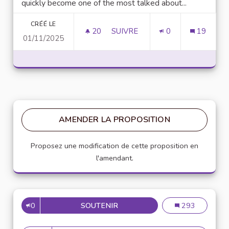
quickly become one of the most talked about...
CRÉÉ LE
20
20 ABONNÉS
SUIVRE
0
19
01/11/2025
UNLOCK SCRIPTING POWER WI
AMENDER LA PROPOSITION
Proposez une modification de cette proposition en
l'amendant.
0
SOUTENIR
MISE EN PLACE DE RÉFÉRENT
Mise en place de
293