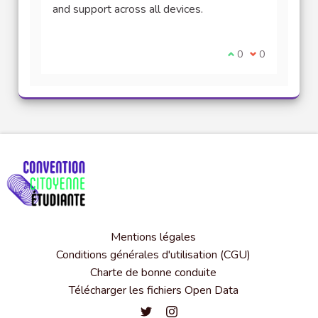
and support across all devices.
Je suis d'accord av
0
Je ne suis pas
0
Mentions légales
Conditions générales d'utilisation (CGU)
Charte de bonne conduite
Télécharger les fichiers Open Data
Convention citoyenne étudiante de l'
Convention citoyenne étudiante 