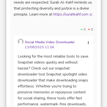
needs are respected. Surah Al-Kahf reminds us
that protecting diversity and justice is a divine
principle. Learn more at
https://surahkahf.com
.
(Lien exte
Je suis d'accord
0
Je ne suis 
0
Social Media Video Downloader
13/08/2025 11:56
Looking for the most reliable tools to save
Snapchat videos quickly and without
hassle? Check out our snapchat
downloader tool Snapchat spotlight video
downloader that make downloading snaps
effortless. Whether you're trying to
preserve memories or repurpose content
for social sharing, these tools offer fast
performance, watermark-free downloads,