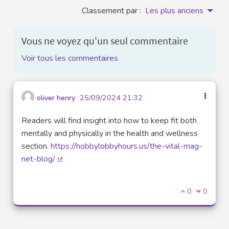
Classement par :
Les plus anciens
Vous ne voyez qu'un seul commentaire
Voir tous les commentaires
oliver henry
25/09/2024 21:32
Readers will find insight into how to keep fit both
mentally and physically in the health and wellness
section.
https://hobbylobbyhours.us/the-vital-mag-
net-blog/
(Lien externe)
Je suis d'acco
0
Je ne sui
0