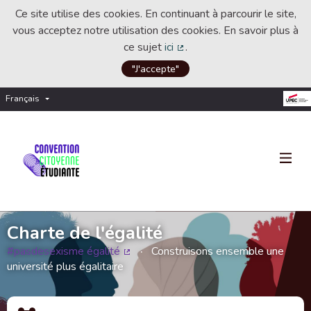
Ce site utilise des cookies. En continuant à parcourir le site,
vous acceptez notre utilisation des cookies. En savoir plus à
ce sujet
ici
.
(Lien externe)
"J'accepte"
Français
Choisir la langue
Choose language
Charte de l'égalité
#pasdesexisme égalité
Construisons ensemble une
(Lien externe)
université plus égalitaire