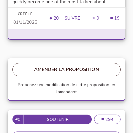
quickly become one of the most talked about...
CRÉÉ LE
20
20 ABONNÉS
SUIVRE
0
19
01/11/2025
UNLOCK SCRIPTING POWER WI
AMENDER LA PROPOSITION
Proposez une modification de cette proposition en
l'amendant.
0
SOUTENIR
MISE EN PLACE DE RÉFÉRENT
Mise en place de
294