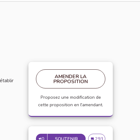
AMENDER LA
établir
PROPOSITION
Proposez une modification de
cette proposition en l'amendant.
0
SOUTENIR
MISE EN PLACE DE RÉFÉRE
Mise en place de référen
293