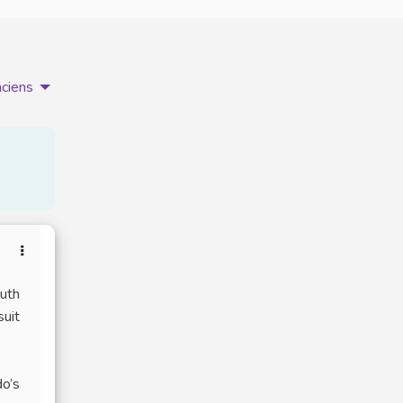
nciens
outh
suit
do’s