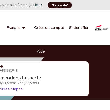
savoir plus à ce sujet
ici
.
"J'accepte"
(Lien externe)
Créer un compte
S'identifier
Français
Choisir la langue
Choose language
Aide
APE 2 SUR 2
mendons la charte
0/11/2020 - 15/03/2021
oir les étapes