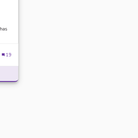
has
ien externe)
19
POWER WITH DELTA EXECUTOR