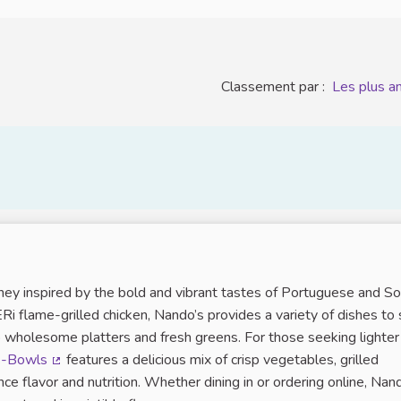
Classement par :
Les plus a
urney inspired by the bold and vibrant tastes of Portuguese and S
Ri flame-grilled chicken, Nando’s provides a variety of dishes to 
 wholesome platters and fresh greens. For those seeking lighter
&-Bowls
features a delicious mix of crisp vegetables, grilled
(Lien externe)
ce flavor and nutrition. Whether dining in or ordering online, Nan