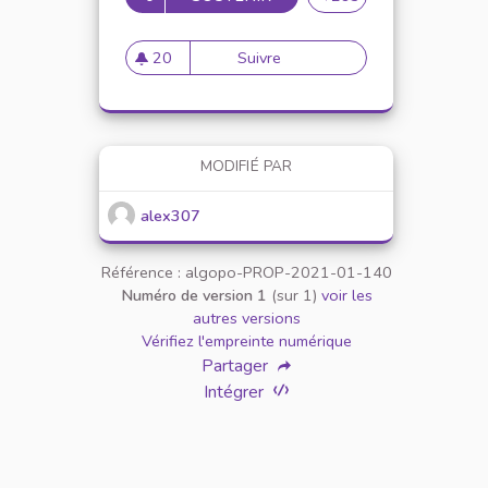
20
Suivre
Mise en place de référents ég
20 abonnés
MODIFIÉ PAR
alex307
Référence : algopo-PROP-2021-01-140
Numéro de version 1
(sur 1)
voir les
autres versions
Vérifiez l'empreinte numérique
Partager
Intégrer