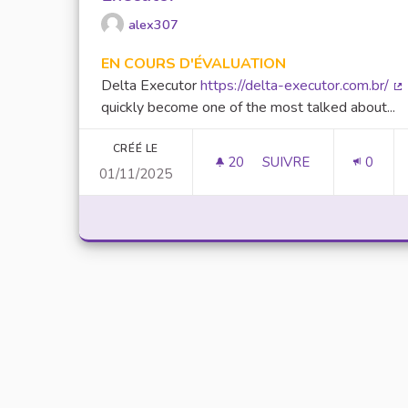
alex307
EN COURS D'ÉVALUATION
Delta Executor
https://delta-executor.com.br/
(L
quickly become one of the most talked about...
CRÉÉ LE
20
20 ABONNÉS
SUIVRE
0
01/11/2025
UNLOCK SCRIPTING 