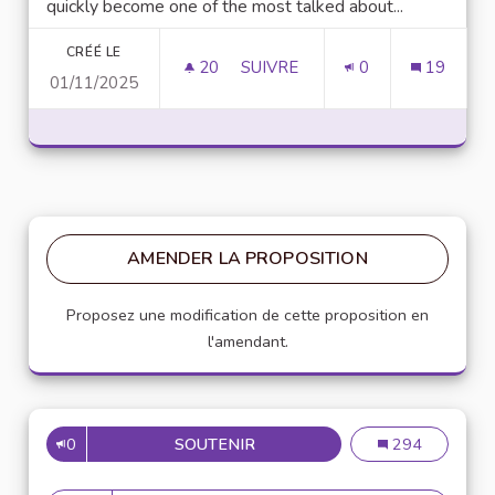
quickly become one of the most talked about...
CRÉÉ LE
20
20 ABONNÉS
SUIVRE
0
19
01/11/2025
UNLOCK SCRIPTING POWER WI
AMENDER LA PROPOSITION
Proposez une modification de cette proposition en
l'amendant.
0
SOUTENIR
MISE EN PLACE DE RÉFÉRENT
Mise en place de
294