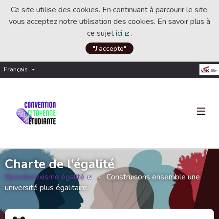
Ce site utilise des cookies. En continuant à parcourir le site,
vous acceptez notre utilisation des cookies. En savoir plus à
ce sujet
ici
.
(Lien externe)
"J'accepte"
Français
Choisir la langue
Choose language
Charte de l'égalité
#pasdesexisme égalité
Construisons ensemble une
(Lien externe)
université plus égalitaire