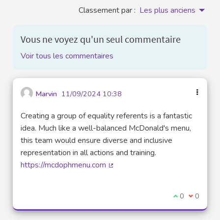
Classement par :
Les plus anciens
Vous ne voyez qu'un seul commentaire
Voir tous les commentaires
Marvin
11/09/2024 10:38
Creating a group of equality referents is a fantastic
idea. Much like a well-balanced McDonald's menu,
this team would ensure diverse and inclusive
representation in all actions and training.
https://mcdophmenu.com
(Lien externe)
Je suis d'acco
0
Je ne sui
0