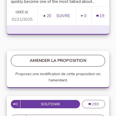
quickly become one of the most talked about...
CRÉÉ LE
20
20 ABONNÉS
SUIVRE
0
19
01/11/2025
UNLOCK SCRIPTING POWER WI
AMENDER LA PROPOSITION
Proposez une modification de cette proposition en
l'amendant.
0
SOUTENIR
MISE EN PLACE DE RÉFÉRENT
Mise en place de
293