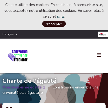
Ce site utilise des cookies. En continuant à parcourir le site,
vous acceptez notre utilisation des cookies. En savoir plus à
ce sujet
ici
.
(Lien externe)
"J'accepte"
Français
Choisir la langue
Choose language
Charte de l'égalité
#pasdesexisme égalité
Construisons ensemble une
(Lien externe)
université plus égalitaire