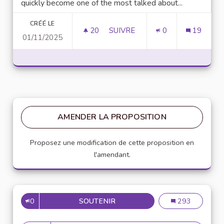
quickly become one of the most talked about...
CRÉÉ LE
20
20 ABONNÉS
SUIVRE
0
19
01/11/2025
UNLOCK SCRIPTING POWER WI
AMENDER LA PROPOSITION
Proposez une modification de cette proposition en
l'amendant.
0
SOUTENIR
MISE EN PLACE DE RÉFÉRENT
Mise en place de
293