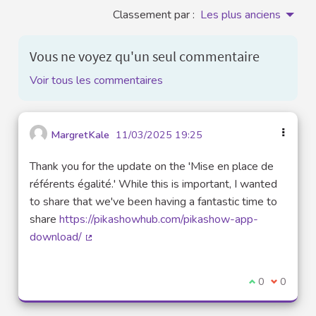
Classement par :
Les plus anciens
Vous ne voyez qu'un seul commentaire
Voir tous les commentaires
MargretKale
11/03/2025 19:25
Thank you for the update on the 'Mise en place de
référents égalité.' While this is important, I wanted
to share that we've been having a fantastic time to
share
https://pikashowhub.com/pikashow-app-
download/
(Lien externe)
Je suis d'acco
0
Je ne sui
0