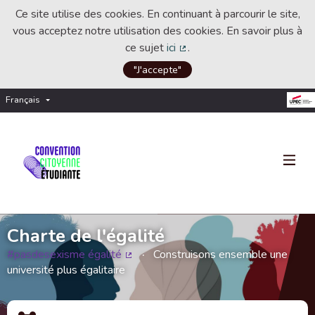
Ce site utilise des cookies. En continuant à parcourir le site,
vous acceptez notre utilisation des cookies. En savoir plus à
ce sujet
ici
.
(Lien externe)
"J'accepte"
Français
Choisir la langue
Choose language
Charte de l'égalité
#pasdesexisme égalité
Construisons ensemble une
(Lien externe)
université plus égalitaire