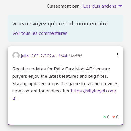
Classement par :
Les plus anciens
Vous ne voyez qu'un seul commentaire
Voir tous les commentaires
julia
28/12/2024 11:44
Modifié
Regular updates for Rally Fury Mod APK ensure
players enjoy the latest features and bug fixes.
Staying updated keeps the game fresh and provides
new content for endless fun.
https://rallyfurydl.com/
(Lien externe)
Je suis d'acco
0
Je ne sui
0