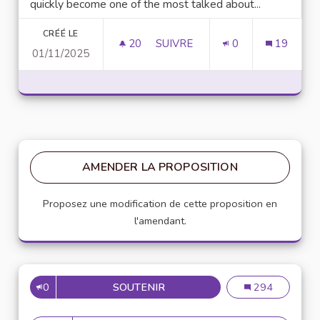
quickly become one of the most talked about...
CRÉÉ LE
20
20 ABONNÉS
SUIVRE
0
19
01/11/2025
UNLOCK SCRIPTING POWER WI
AMENDER LA PROPOSITION
Proposez une modification de cette proposition en
l'amendant.
0
SOUTENIR
MISE EN PLACE DE RÉFÉRENT
Mise en place de
294