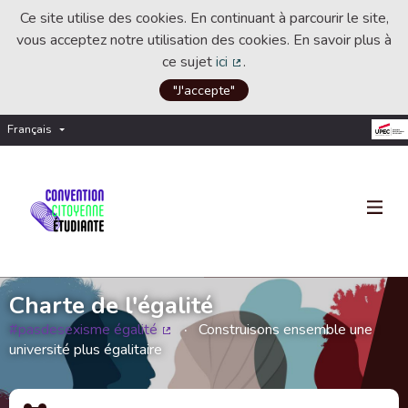
Ce site utilise des cookies. En continuant à parcourir le site,
vous acceptez notre utilisation des cookies. En savoir plus à
ce sujet
ici
.
(Lien externe)
"J'accepte"
Français
Choisir la langue
Choose language
Charte de l'égalité
#pasdesexisme égalité
Construisons ensemble une
(Lien externe)
université plus égalitaire