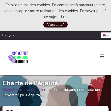
Ce site utilise des cookies. En continuant à parcourir le site,
vous acceptez notre utilisation des cookies. En savoir plus à
ce sujet
ici
.
(Lien externe)
"J'accepte"
Français
Choisir la langue
Choose language
Charte de l'égalité
#pasdesexisme égalité
Construisons ensemble une
(Lien externe)
université plus égalitaire