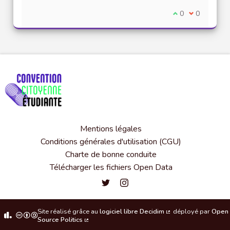
Je suis d'accord
0
Je ne suis 
0
Mentions légales
Conditions générales d'utilisation (CGU)
Charte de bonne conduite
Télécharger les fichiers Open Data
Convention citoyenne étudiante de l'
Convention citoyenne étudiante 
Site réalisé grâce au
logiciel libre Decidim
déployé par
Open
(Lien externe)
Source Politics
(Lien externe)