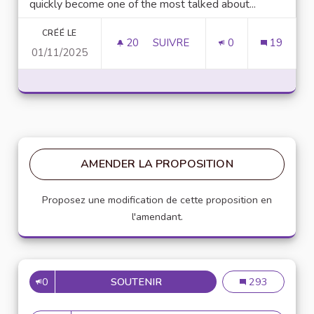
quickly become one of the most talked about...
CRÉÉ LE
20
20 ABONNÉS
SUIVRE
0
19
01/11/2025
UNLOCK SCRIPTING POWER WI
AMENDER LA PROPOSITION
Proposez une modification de cette proposition en
l'amendant.
0
SOUTENIR
MISE EN PLACE DE RÉFÉRENT
Mise en place de
293