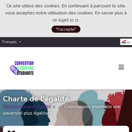
Ce site utilise des cookies. En continuant à parcourir le site,
vous acceptez notre utilisation des cookies. En savoir plus à
ce sujet
ici
.
(Lien externe)
"J'accepte"
Français
Choisir la langue
Choose language
Charte de l'égalité
#pasdesexisme égalité
Construisons ensemble une
(Lien externe)
université plus égalitaire