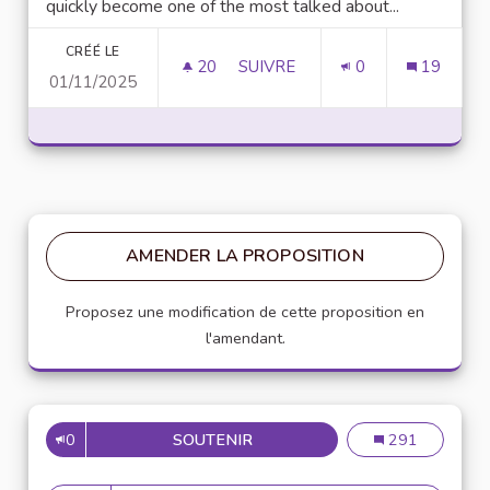
quickly become one of the most talked about...
CRÉÉ LE
20
20 ABONNÉS
SUIVRE
0
19
01/11/2025
UNLOCK SCRIPTING POWER WI
AMENDER LA PROPOSITION
Proposez une modification de cette proposition en
l'amendant.
0
SOUTENIR
MISE EN PLACE DE RÉFÉRENT
Mise en place de
291