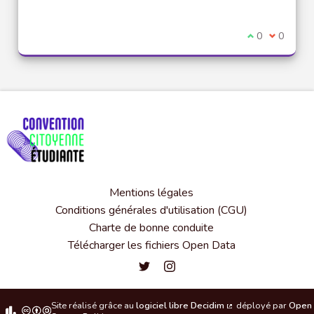
Je suis d'acco
0
Je ne sui
0
Mentions légales
Conditions générales d'utilisation (CGU)
Charte de bonne conduite
Télécharger les fichiers Open Data
Convention citoyenne étudiante de l'
Convention citoyenne étudiante 
Site réalisé grâce au
logiciel libre Decidim
déployé par
Open