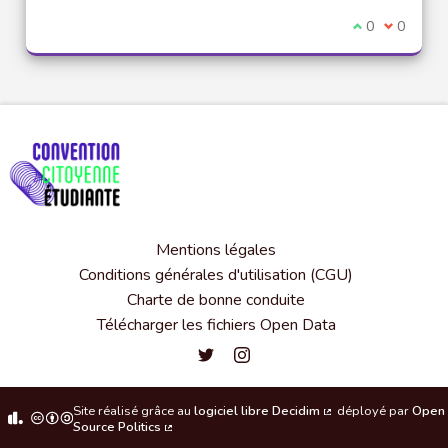
Je suis d'acco
0
Je ne sui
0
Mentions légales
Conditions générales d'utilisation (CGU)
Charte de bonne conduite
Télécharger les fichiers Open Data
Convention citoyenne étudiante de l'
Convention citoyenne étudiante 
Site réalisé grâce au
logiciel libre Decidim
déployé par
Open
(Lien externe)
Source Politics
(Lien externe)