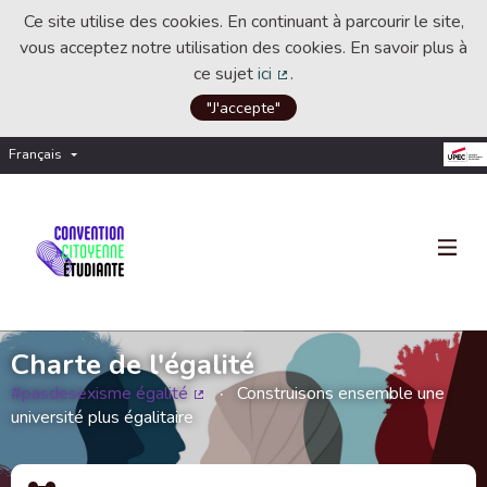
Ce site utilise des cookies. En continuant à parcourir le site,
vous acceptez notre utilisation des cookies. En savoir plus à
ce sujet
ici
.
(Lien externe)
"J'accepte"
Français
Choisir la langue
Choose language
Charte de l'égalité
#pasdesexisme égalité
Construisons ensemble une
(Lien externe)
université plus égalitaire