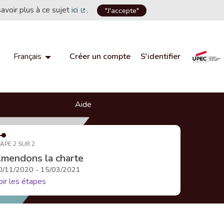
savoir plus à ce sujet
ici
.
"J'accepte"
(Lien externe)
Créer un compte
S'identifier
Français
Choisir la langue
Choose language
Aide
APE 2 SUR 2
mendons la charte
0/11/2020 - 15/03/2021
oir les étapes