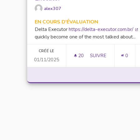
alex307
EN COURS D'ÉVALUATION
Delta Executor
https://delta-executor.com.br/
(L
quickly become one of the most talked about...
CRÉÉ LE
20
20 ABONNÉS
SUIVRE
0
01/11/2025
UNLOCK SCRIPTING 