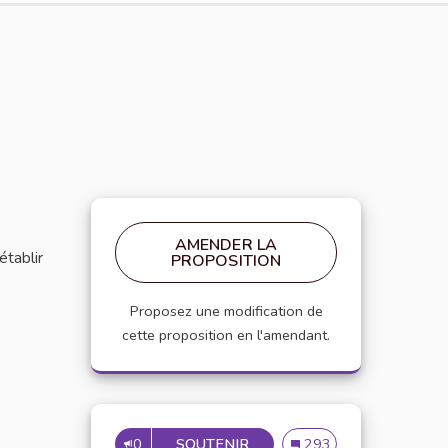
AMENDER LA
établir
PROPOSITION
Proposez une modification de
cette proposition en l'amendant.
0
SOUTENIR
MISE EN PLACE DE RÉFÉRE
Mise en place de référen
293