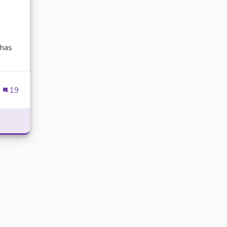
has
ien externe)
19
POWER WITH DELTA EXECUTOR