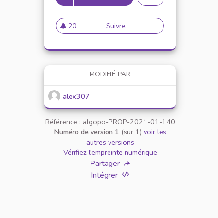
20
Suivre
Mise en place de référents ég
20 abonnés
MODIFIÉ PAR
alex307
Référence : algopo-PROP-2021-01-140
Numéro de version 1
(sur 1)
voir les
autres versions
Vérifiez l'empreinte numérique
Partager
Intégrer