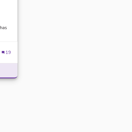
has
ien externe)
19
POWER WITH DELTA EXECUTOR