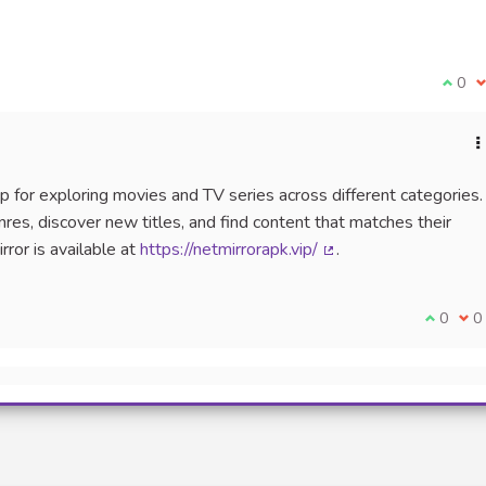
Je su
0
J
p for exploring movies and TV series across different categories.
res, discover new titles, and find content that matches their
ror is available at
https://netmirrorapk.vip/
.
(Lien externe)
Je suis 
0
Je 
0