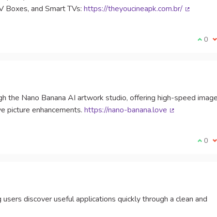
 TV Boxes, and Smart TVs:
https://theyoucineapk.com.br/
(Lien ext
Je su
0
J
h the Nano Banana AI artwork studio, offering high-speed imag
ive picture enhancements.
https://nano-banana.love
(Lien externe)
Je su
0
J
users discover useful applications quickly through a clean and