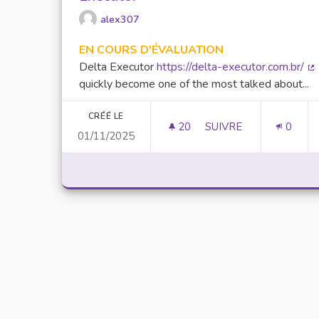
alex307
EN COURS D'ÉVALUATION
Delta Executor
https://delta-executor.com.br/
(L
quickly become one of the most talked about...
CRÉÉ LE
20
20 ABONNÉS
SUIVRE
0
01/11/2025
UNLOCK SCRIPTING 