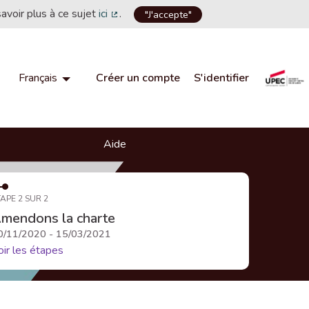
savoir plus à ce sujet
ici
.
"J'accepte"
(Lien externe)
Créer un compte
S'identifier
Français
Choisir la langue
Choose language
Aide
APE 2 SUR 2
mendons la charte
0/11/2020 - 15/03/2021
oir les étapes