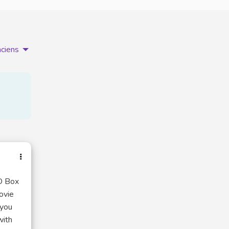
nciens
 Box
xterne)
movie
 you
with