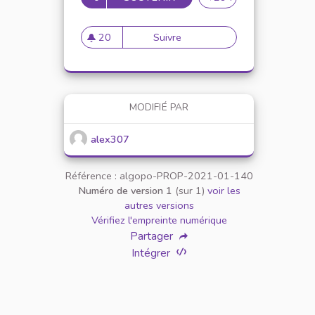
20
Suivre
Mise en place de référents ég
20 abonnés
MODIFIÉ PAR
alex307
Référence : algopo-PROP-2021-01-140
Numéro de version 1
(sur 1)
voir les
autres versions
Vérifiez l'empreinte numérique
Partager
Intégrer