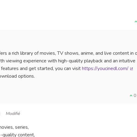
J
rs a rich library of movies, TV shows, anime, and live content in 
th viewing experience with high-quality playback and an intuitive
 features and get started, you can visit
https://youcinedl.com/
(Li
download options.
Je 
0
Modifié
ovies, series,
h-quality content,