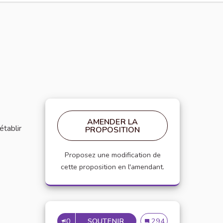
AMENDER LA
établir
PROPOSITION
Proposez une modification de
cette proposition en l'amendant.
0
SOUTENIR
MISE EN PLACE DE RÉFÉRE
Mise en place de référen
294