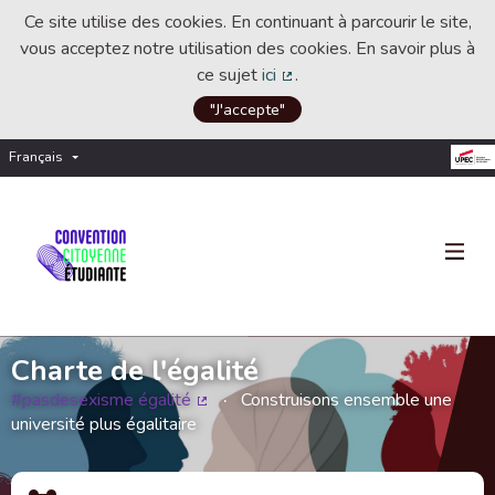
Ce site utilise des cookies. En continuant à parcourir le site,
vous acceptez notre utilisation des cookies. En savoir plus à
ce sujet
ici
.
(Lien externe)
"J'accepte"
Français
Choisir la langue
Choose language
Charte de l'égalité
#pasdesexisme égalité
Construisons ensemble une
(Lien externe)
université plus égalitaire