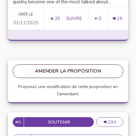
quickly become one of the most talked about...
CRÉÉ LE
20
20 ABONNÉS
SUIVRE
0
19
01/11/2025
UNLOCK SCRIPTING POWER WI
AMENDER LA PROPOSITION
Proposez une modification de cette proposition en
l'amendant.
0
SOUTENIR
MISE EN PLACE DE RÉFÉRENT
Mise en place de
294